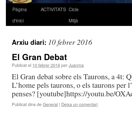
Pàgina
ACTIVITATS
Cicle
Vés
d'inici
Mitjà
al
contingut
10 febrer 2016
Arxiu diari:
El Gran Debat
Publicat el
10 febrer 2016
per
Juanma
El Gran debat sobre els Taurons, a 4t: Q
L’home pels taurons, o els taurons per l
penses? [youtube]https://youtu.be/O
Publicat dins de
General
|
Deixa un comentari