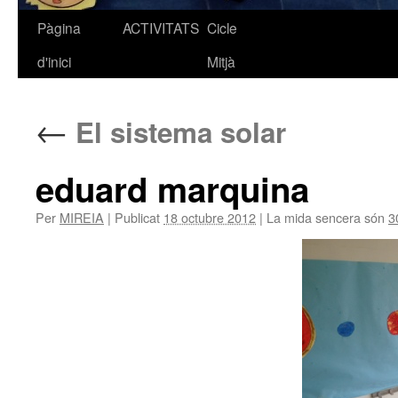
Pàgina
ACTIVITATS
Cicle
Vés
d'inici
Mitjà
al
contingut
←
El sistema solar
eduard marquina
Per
MIREIA
|
Publicat
18 octubre 2012
|
La mida sencera són
3