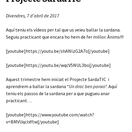
Divendres, 7 d’abril de 2017
Aquí teniu els vídeos per tal que us veieu ballar la sardana.
Seguiu practicant que encara ho hem de fer millor. Ànims!!!
[youtube]https://youtu.be/shANlzG2A7o[/youtube]
[youtube]https://youtu.be/wqcV5NUL3bo[/youtube]
Aquest trimestre hem iniciat el Projecte SardaTIC i
aprendrem a ballar la sardana “
Un drac ben panxo”.
Aquí
teniu els passos de la sardana per a que pugueu anar
practicant…
[youtube]https://www.youtube.com/watch?
v=BMVUqclxYtw[/youtube]