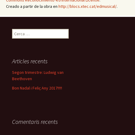
Commons Reconocimiento 4.0 Internacional License
.
Creado a partir de la obra en
http://blocs.xtec.cat/edmusical/
.
C
e
r
c
a
Articles recents
:
Segon trimestre: Ludwig van
Beethoven
Bon Nadal i Feliç Any 2017!!!!!
Comentaris recents