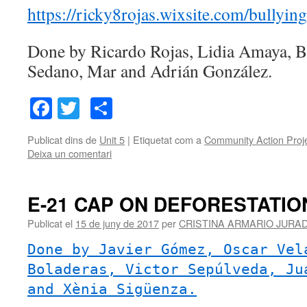
https://ricky8rojas.wixsite.com/bullying
Done by Ricardo Rojas, Lidia Amaya, B
Sedano, Mar and Adrián González.
Facebook
Twitter
Comparteix
Publicat dins de
Unit 5
|
Etiquetat com a
Community Action Proj
Deixa un comentari
E-21 CAP ON DEFORESTATIO
Publicat el
15 de juny de 2017
per
CRISTINA ARMARIO JURA
Done by Javier Gómez, Oscar Vel
Boladeras, Victor Sepúlveda, Ju
and Xènia Sigüenza.