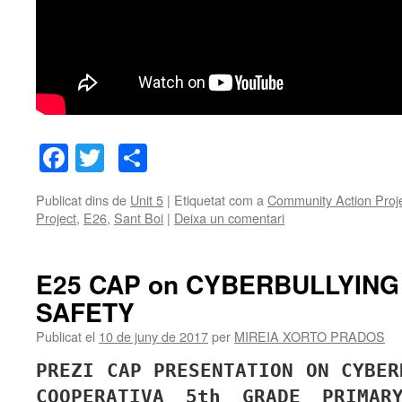
Facebook
Twitter
Comparteix
Publicat dins de
Unit 5
|
Etiquetat com a
Community Action Proj
Project
,
E26
,
Sant Boi
|
Deixa un comentari
E25 CAP on CYBERBULLYING
SAFETY
Publicat el
10 de juny de 2017
per
MIREIA XORTO PRADOS
PREZI CAP PRESENTATION ON CYBE
COOPERATIVA 5th GRADE PRIMAR