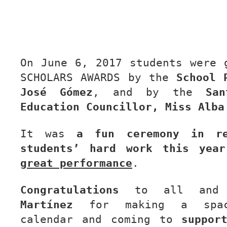
On June 6, 2017 students were 
SCHOLARS AWARDS by the
School 
José Gómez
, and by the
Sa
Education Councillor, Miss Alba
It was
a fun ceremony in re
students’ hard work this year
great performance
.
Congratulations
to all an
Martínez
for making a spac
calendar and coming to
suppor