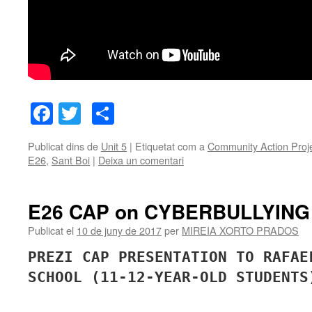
Facebook
Twitter
Comparteix
Publicat dins de
Unit 5
|
Etiquetat com a
Community Action Proj
E26
,
Sant Boi
|
Deixa un comentari
E26 CAP on CYBERBULLYING
Publicat el
10 de juny de 2017
per
MIREIA XORTO PRADOS
PREZI CAP PRESENTATION TO RAFAE
SCHOOL (11-12-YEAR-OLD STUDENTS