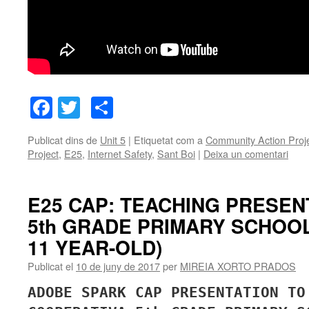
Facebook
Twitter
Comparteix
Publicat dins de
Unit 5
|
Etiquetat com a
Community Action Proj
Project
,
E25
,
Internet Safety
,
Sant Boi
|
Deixa un comentari
E25 CAP: TEACHING PRESEN
5th GRADE PRIMARY SCHOOL
11 YEAR-OLD)
Publicat el
10 de juny de 2017
per
MIREIA XORTO PRADOS
ADOBE SPARK CAP PRESENTATION TO