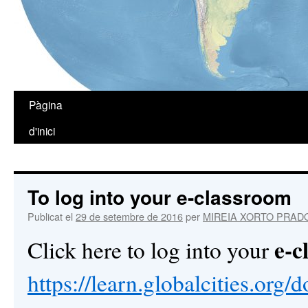
Pàgina
Vés
d'inici
al
contingut
To log into your e-classroom
Publicat el
29 de setembre de 2016
per
MIREIA XORTO PRAD
e-c
Click here to log into your
https://learn.globalcities.org/