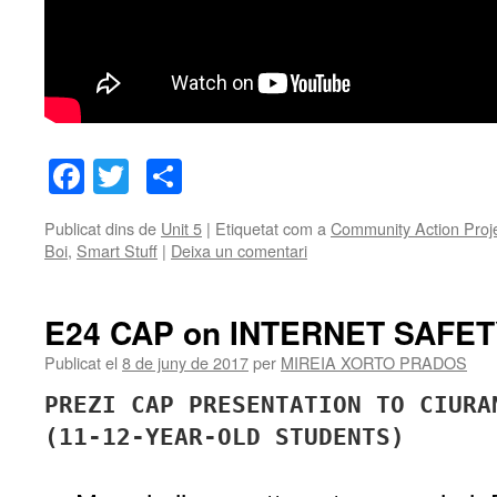
Facebook
Twitter
Comparteix
Publicat dins de
Unit 5
|
Etiquetat com a
Community Action Proj
Boi
,
Smart Stuff
|
Deixa un comentari
E24 CAP on INTERNET SAFE
Publicat el
8 de juny de 2017
per
MIREIA XORTO PRADOS
PREZI CAP PRESENTATION TO CIURA
(11-12-YEAR-OLD STUDENTS)