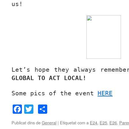
us!
Let’s hope they always rememb
GLOBAL TO ACT LOCAL!
Some pics of the event
HERE
Facebook
Twitter
Comparteix
Publicat dins de
General
|
Etiquetat com a
E24
,
E25
,
E26
,
Pare