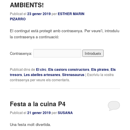
AMBIENTS!
Publicat el
23 gener 2019
per
ESTHER MARIN
PIZARRO
El contingut està protegit amb contrasenya. Per veure’l, introduïu
la contrasenya a continuació:
Contrasenya:
Publicat dins de
El circ
,
Els castors constructors
,
Els pirates
,
Els
tresors
,
Les abelles artesanes
,
Sirenasaurus
|
Escriviu la vostra
contrasenya per veure els comentaris.
Festa a la cuina P4
Publicat el
21 gener 2019
per
SUSANA
Una festa molt divertida.