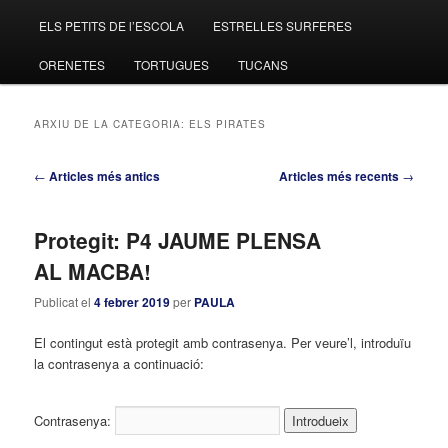
ELS PETITS DE l’ESCOLA
ESTRELLES SURFERES
al
al
ORENETES
TORTUGUES
TUCANS
contingut
contingut
principal
secundari
ARXIU DE LA CATEGORIA:
ELS PIRATES
Navegació
←
Articles més antics
Articles més recents
→
pels
articles
Protegit: P4 JAUME PLENSA
AL MACBA!
Publicat el
4 febrer 2019
per
PAULA
El contingut està protegit amb contrasenya. Per veure’l, introduïu
la contrasenya a continuació:
Contrasenya: