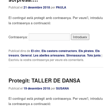
Publicat el
21 desembre 2018
per
PAULA
El contingut està protegit amb contrasenya. Per veure’l, introduïu
la contrasenya a continuació:
Contrasenya:
Publicat dins de
El circ
,
Els castors constructors
,
Els pirates
,
Els
tresors
,
General
,
Les abelles artesanes
,
Sirenasaurus
,
Tots junts
|
Escriviu la vostra contrasenya per veure els comentaris.
Protegit: TALLER DE DANSA
Publicat el
19 desembre 2018
per
SUSANA
El contingut està protegit amb contrasenya. Per veure’l, introduïu
la contrasenya a continuació: