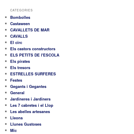
r
c
CATEGORIES
a
Bombolles
Castaween
CAVALLETS DE MAR
CAVALLS
El circ
Els castors constructors
ELS PETITS DE l'ESCOLA
Els pirates
Els tresors
ESTRELLES SURFERES
Festes
Gegants i Gegantes
General
Jardineres i Jardiners
Les 7 cabretes i el Llop
Les abelles artesanes
Lleons
Llunes Gustoses
Mic