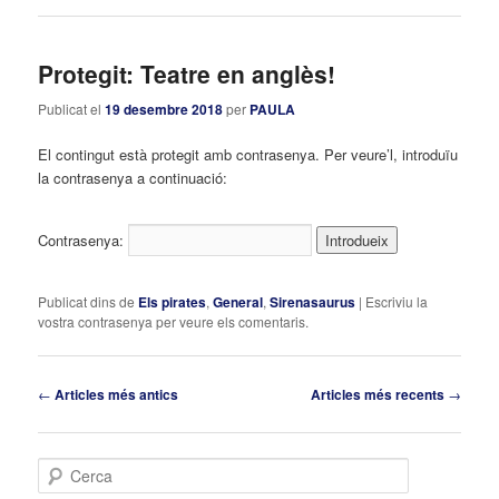
Protegit: Teatre en anglès!
Publicat el
19 desembre 2018
per
PAULA
El contingut està protegit amb contrasenya. Per veure’l, introduïu
la contrasenya a continuació:
Contrasenya:
Publicat dins de
Els pirates
,
General
,
Sirenasaurus
|
Escriviu la
vostra contrasenya per veure els comentaris.
Navegació
←
Articles més antics
Articles més recents
→
pels
articles
C
e