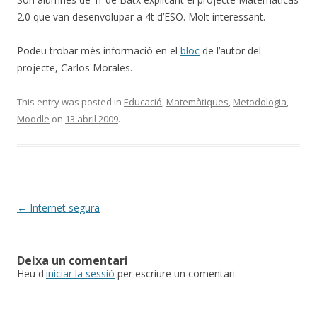
2.0 que van desenvolupar a 4t d’ESO. Molt interessant.
Podeu trobar més informació en el
bloc
de l’autor del
projecte, Carlos Morales.
This entry was posted in
Educació
,
Matemàtiques
,
Metodologia
,
Moodle
on
13 abril 2009
.
Post
←
Internet segura
navigation
Deixa un comentari
Heu d'
iniciar la sessió
per escriure un comentari.