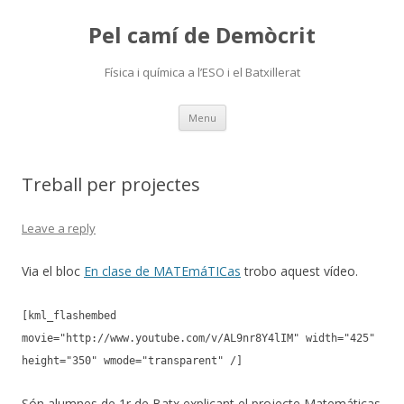
Pel camí de Demòcrit
Física i química a l’ESO i el Batxillerat
Skip
Menu
to
content
Treball per projectes
Leave a reply
Via el bloc
En clase de MATEmáTICas
trobo aquest vídeo.
[kml_flashembed
movie="http://www.youtube.com/v/AL9nr8Y4lIM" width="425"
height="350" wmode="transparent" /]
Són alumnes de 1r de Batx explicant el projecte Matemáticas