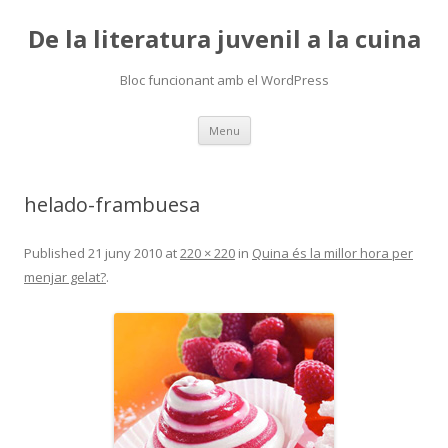
De la literatura juvenil a la cuina
Bloc funcionant amb el WordPress
Skip
Menu
to
content
helado-frambuesa
Published
21 juny 2010
at
220 × 220
in
Quina és la millor hora per
menjar gelat?
.