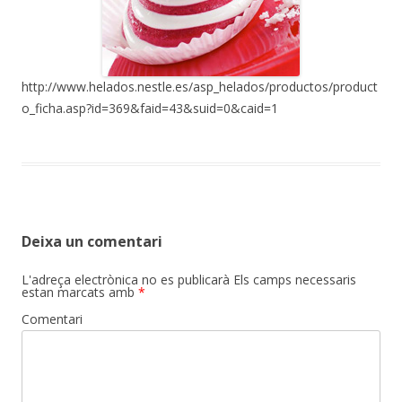
http://www.helados.nestle.es/asp_helados/productos/product
o_ficha.asp?id=369&faid=43&suid=0&caid=1
Deixa un comentari
L'adreça electrònica no es publicarà
Els camps necessaris
estan marcats amb
*
Comentari