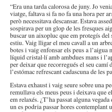
“Era una tarda calorosa de juny. Jo veni
viatge, faltava si fa no fa una hora per a
però necessitava descansar. Estava asse
sospirava per un glop de les fresques a
buscar un aixopluc que em protegís del s
estiu. Vaig lligar el meu cavall a un arbr
botes i vaig enfonsar els peus a l’aigua 
líquid cristal·lí amb ambdues mans i l’a
per deixar que recorregués el seu camí de
l’estómac refrescant cadascuna de les pa
Estava exhaust i vaig seure sobre una p
remullava els meus peus i deixava que e
em relaxés. ¿T’ha passat alguna vegada e
un es podria passar hores contemplant u