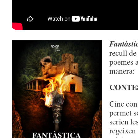
Fa
ntàsti
recull de
poemes a
manera:
CONTE
Cinc cont
permet s
serien les
regeixen