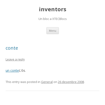
inventors
Un bloc a XTECBlocs
Skip
Menu
to
content
conte
Leave a reply
un conte
L’ós.
This entry was posted in
General
on
26 desembre 2008
.