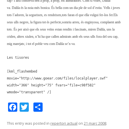
sap?
I així conserva ben a prop, a prop, els admiradors. Com si volés, Dalila
va.
Dalila és la noia més bonica. És bella com un dia ple de sol d’estiu.
Vells i joves
tots l’adoren, la segueixen, es rendeixen,
tots faran el que ella vulgui fer-los fer.
Els
seus ulls negres, la figura tot és perfecte,
somriu arreu, és enginyosa, complaent amb
tots.
És per això que els seus veïns estan rendits i fascinats,
miren Dalila, uns la
criden, altres xiulen, n’hi ha que callen admirats amb els seus ulls fora del seu cap,
mig marejats; i tot el poble veu com Dalila se’n va.
Les tisores
[kml_flashembed
movie="http://www.goear.com/files/localplayer.swf"
width="366" height="75" fvars="file=c98f582"
wmode="transparent" /]
F
T
C
ac
w
o
e
itt
m
This entry was posted in
repertori actual
on
21 març 2008
.