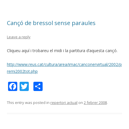
o
ar
o
te
Cançó de bressol sense paraules
k
ix
Leave a reply
Cliqueu aquí i trobareu el midi i la partitura d’aquesta cançó.
http://www.reus.cat/cultura/area/imac/canconervirtual/2002/p
remi2002tot.php
F
T
C
ac
w
o
e
itt
m
This entry was posted in
repertori actual
on
2 febrer 2008
.
b
er
p
o
ar