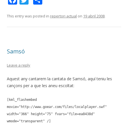
ac
w
o
e
itt
m
This entry was posted in
repertori actual
on
19 abril 2008
.
b
er
p
o
ar
o
te
Samsó
k
ix
Leave a reply
Aquest any cantarem la cantata de Samsó, aquí teniu les
cançons per a que les aneu escoltat:
[kml_flashembed
movie="http://www.goear.com/files/localplayer.swf"
width="366" height="75" fvars="file=ea8438d"
wmode="transparent" /]