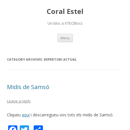
Coral Estel
Un bloc a XTECBlocs
Skip
Menu
to
content
CATEGORY ARCHIVES:
REPERTORI ACTUAL
Midis de Samsó
Leave a reply
Cliqueu
aquí
i descarregueu-vos tots els midis de Samsó.
F
T
C