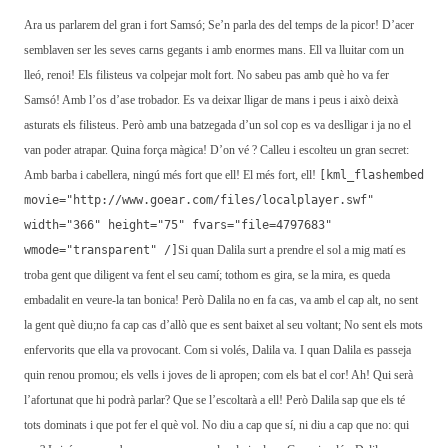
Ara us parlarem del gran i fort Samsó;
Se’n parla des del temps de la picor!
D’acer
semblaven ser les seves carns gegants i amb enormes mans.
Ell va lluitar com un
lleó, renoi!
Els filisteus va colpejar molt fort.
No sabeu pas amb què ho va fer
Samsó! Amb l’os d’ase trobador.
Es va deixar lligar de mans i peus
i això deixà
asturats els filisteus.
Però amb una batzegada d’un sol cop es va deslligar i ja no el
van poder atrapar.
Quina força màgica! D’on vé ?
Calleu i escolteu un gran secret:
Amb barba i cabellera, ningú més fort que ell! El més fort, ell!
[kml_flashembed
movie="http://www.goear.com/files/localplayer.swf"
width="366" height="75" fvars="file=4797683"
wmode="transparent" /]
Si quan Dalila surt a prendre el sol a mig matí
es
troba gent que diligent va fent el seu camí;
tothom es gira, se la mira, es queda
embadalit en veure-la tan bonica!
Però Dalila no en fa cas, va amb el cap alt, no sent
la gent què diu;
no fa cap cas d’allò que es sent baixet al seu voltant;
No sent els mots
enfervorits que ella va provocant. Com si volés, Dalila va.
I quan Dalila es passeja
quin renou promou;
els vells i joves de li apropen; com els bat el cor!
Ah! Qui serà
l’afortunat que hi podrà parlar? Que se l’escoltarà a ell!
Però Dalila sap que els té
tots dominats i que pot fer el què vol.
No diu a cap que sí, ni diu a cap que no: qui