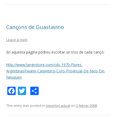
b
er
p
o
ar
o
te
Cançons de Guastavino
k
ix
Leave a reply
En aquesta pàgina podreu escoltar un tros de cada cançó:
http://www.tangostore.com/cds-1970-Flores-
ArgentinasPajarin-Carpintero-Coro-Provincial-De-Nios-De-
Neuquen
F
T
C
ac
w
o
e
itt
m
This entry was posted in
repertori actual
on
2 febrer 2008
.
b
er
p