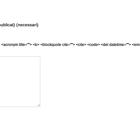
ublicat) (necessari)
=""> <acronym title=""> <b> <blockquote cite=""> <cite> <code> <del datetime=""> <em