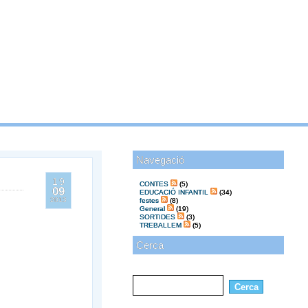
Navegació
19
CONTES
(5)
09
EDUCACIÓ INFANTIL
(34)
2013
festes
(8)
General
(19)
SORTIDES
(3)
TREBALLEM
(5)
Cerca