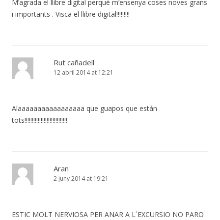
M’agrada el llibre digital perquè m’ensenya coses noves grans
i importants . Visca el llibre digital!!!!!!!!!
Rut cañadell
12 abril 2014 at 12:21
Alaaaaaaaaaaaaaaaaa que guapos que están
tots!!!!!!!!!!!!!!!!!!!!!!!!!!!!!
Aran
2 juny 2014 at 19:21
ESTIC MOLT NERVIOSA PER ANAR A L´EXCURSIO NO PARO