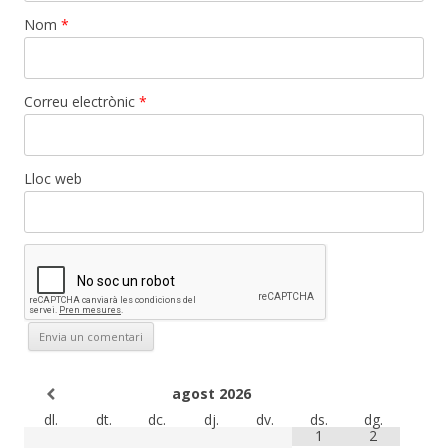
Nom
*
Correu electrònic
*
Lloc web
agost
2026
dl.
dt.
dc.
dj.
dv.
ds.
dg.
1
2