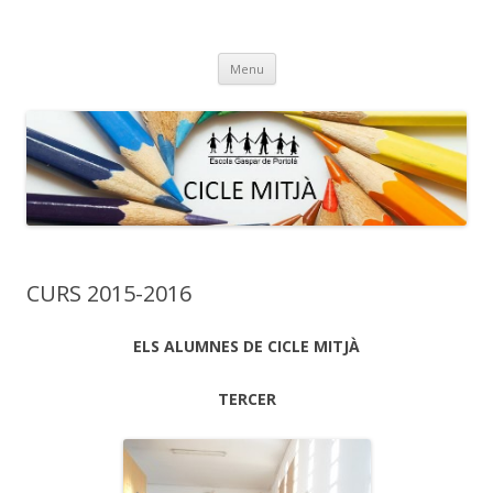
Cicle Mitjà de Gaspar de Portolà
Bloc funcionant amb el WordPress
Skip
Menu
to
content
CURS 2015-2016
ELS ALUMNES DE CICLE MITJÀ
TERCER