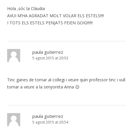
Hola ,sóc la Clàudia
AVUI M’HA AGRADAT MOLT VOLAR ELS ESTELS!!!!
I TOTS ELS ESTELS PENJATS FEIEN GOIG!!!!!!
paula gutierrez
5 agost 2015 at 20:53
Tinc ganes de tornar al col·legi i veure quin professor tinc i vull
tornar a veure a la senyoreta Anna 😉
paula gutierrez
5 agost 2015 at 20:54