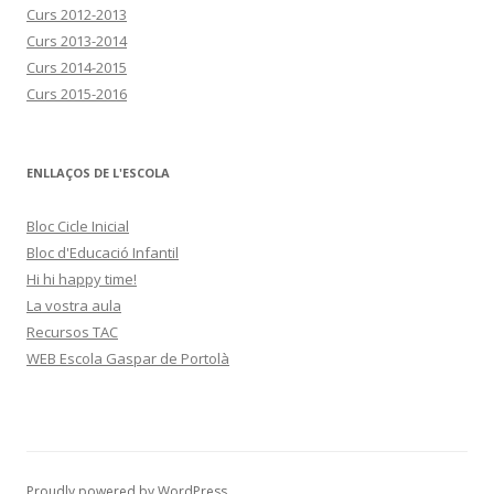
Curs 2012-2013
Curs 2013-2014
Curs 2014-2015
Curs 2015-2016
ENLLAÇOS DE L'ESCOLA
Bloc Cicle Inicial
Bloc d'Educació Infantil
Hi hi happy time!
La vostra aula
Recursos TAC
WEB Escola Gaspar de Portolà
Proudly powered by WordPress