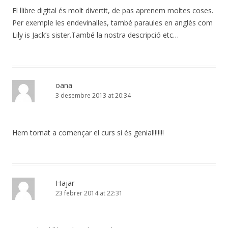
El llibre digital és molt divertit, de pas aprenem moltes coses.
Per exemple les endevinalles, també paraules en anglès com
Lily is Jack’s sister.També la nostra descripció etc…
oana
3 desembre 2013 at 20:34
Hem tornat a començar el curs si és genial!!!!!!!
Hajar
23 febrer 2014 at 22:31