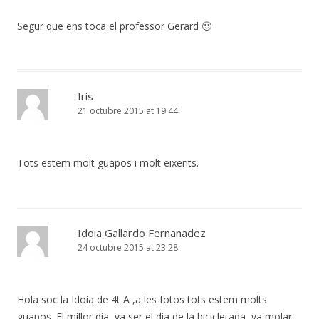
Segur que ens toca el professor Gerard 🙂
Iris
21 octubre 2015 at 19:44
Tots estem molt guapos i molt eixerits.
Idoia Gallardo Fernanadez
24 octubre 2015 at 23:28
Hola soc la Idoia de 4t A ,a les fotos tots estem molts
guapos. El millor dia ,va ser el dia de la bicicletada, va molar