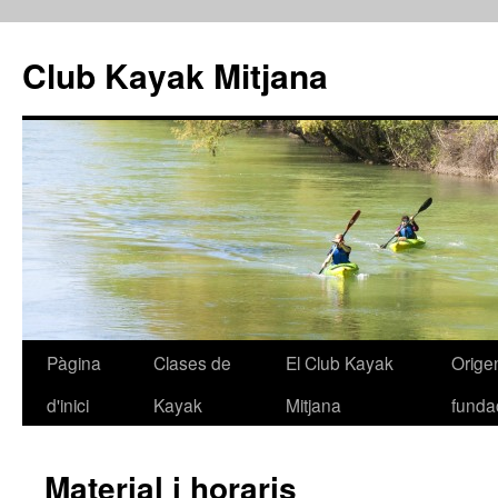
Club Kayak Mitjana
Pàgina
Clases de
El Club Kayak
Origen
Vés
d'inici
Kayak
Mitjana
funda
al
contingut
Material i horaris