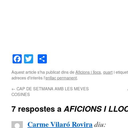
Facebook
Twitter
Comparteix
Aquest article s'ha publicat dins de
Aficions i llocs
,
quart
i etiqu
adreces d'interès l'
enllaç permanent
.
←
CAP DE SETMANA AMB LES MEVES
COSINES
7 respostes a
AFICIONS I LLO
Carme Vilaró Rovira
diu: