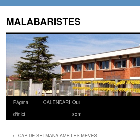
MALABARISTES
Pàgina
CALENDARI
Qui
Vés
d'inici
som
al
contingut
←
CAP DE SETMANA AMB LES MEVES