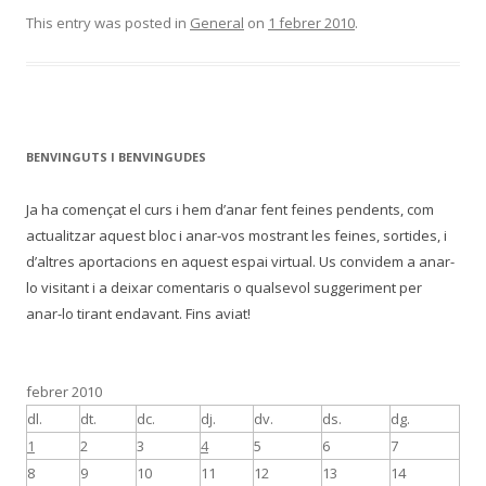
This entry was posted in
General
on
1 febrer 2010
.
BENVINGUTS I BENVINGUDES
Ja ha començat el curs i hem d’anar fent feines pendents, com
actualitzar aquest bloc i anar-vos mostrant les feines, sortides, i
d’altres aportacions en aquest espai virtual. Us convidem a anar-
lo visitant i a deixar comentaris o qualsevol suggeriment per
anar-lo tirant endavant. Fins aviat!
febrer 2010
dl.
dt.
dc.
dj.
dv.
ds.
dg.
1
2
3
4
5
6
7
8
9
10
11
12
13
14