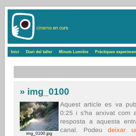
Inici
Diari del taller
Minuts Lumière
Pràctiques experimen
»
img_0100
Aquest article es va publ
0:25 i s'ha arxivat com 
resposta a aquesta ent
canal. Podeu
deixar u
img_0100.jpg