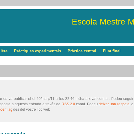
Escola Mestre 
ière
Pràctiques experimentals
Pràctica central
Film final
le es va publicar el el 20/març/11 a les 22:46 i s'ha arxivat com a . Podeu seguir
esposta a aquesta entrada a través de
RSS 2.0
canal. Podeu
deixar una respota
, o
roenllaç
des del vostre lloc web
a resposta