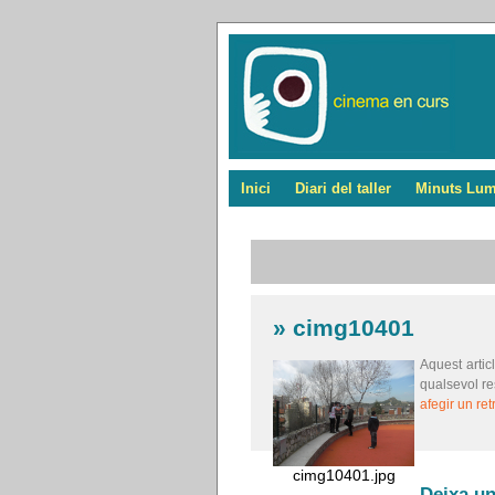
Inici
Diari del taller
Minuts Lum
»
cimg10401
Aquest artic
qualsevol r
afegir un ret
cimg10401.jpg
Deixa un