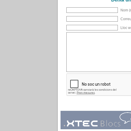
Nom (r
Correu
Lloc 