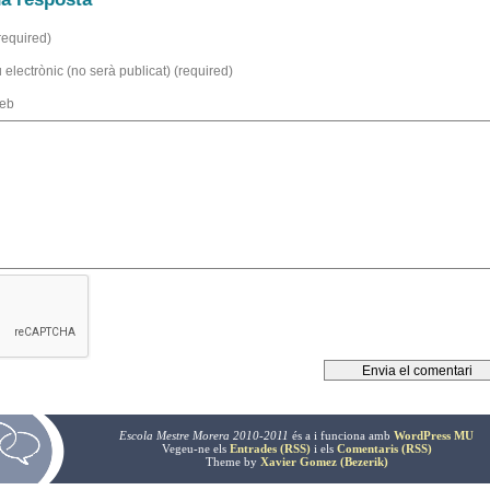
equired)
 electrònic (no serà publicat) (required)
web
Escola Mestre Morera 2010-2011
és a
i funciona amb
WordPress MU
Vegeu-ne els
Entrades (RSS)
i els
Comentaris (RSS)
Theme by
Xavier Gomez (Bezerik)