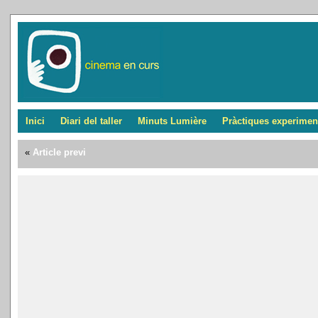
Inici
Diari del taller
Minuts Lumière
Pràctiques experimen
«
Article previ