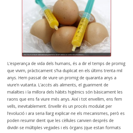
L’esperança de vida dels humans, és a dir el temps de promig
que vivim, pràcticament s’ha duplicat en els últims trenta mil
anys. Hem passat de viure un promig de quaranta anys a
viure’n vuitanta. L’accés als aliments, el guariment de
malalties i la millora dels hàbits higiènics són bàsicament les
raons que ens fa viure més anys. Així i tot envellim, ens fem
vells, inevitablement. Envellir és un procés modulat per
l’evolució i ara seria llarg explicar-ne els mecanismes, però es
poden resumir dient que les cèl·lules canvien després de
dividir-se múltiples vegades i els òrgans (que estan formats