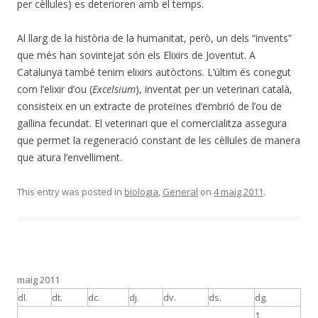
per cèl·lules) es deterioren amb el temps.
Al llarg de la història de la humanitat, però, un dels “invents”
que més han sovintejat són els Elixirs de Joventut. A
Catalunya també tenim elixirs autòctons. L’últim és conegut
com l’elixir d’ou (
Excelsium
), inventat per un veterinari català,
consisteix en un extracte de proteïnes d’embrió de l’ou de
gallina fecundat. El veterinari que el comercialitza assegura
que permet la regeneració constant de les cèl·lules de manera
que atura l’envelliment.
This entry was posted in
biologia
,
General
on
4 maig 2011
.
maig 2011
dl.
dt.
dc.
dj.
dv.
ds.
dg.
1