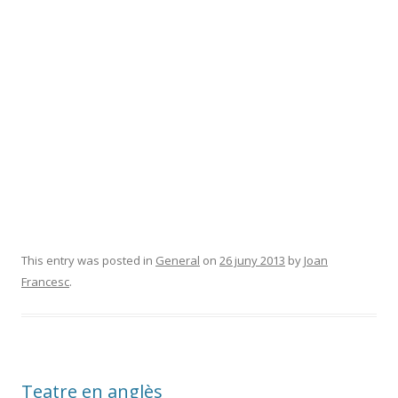
This entry was posted in
General
on
26 juny 2013
by
Joan
Francesc
.
Teatre en anglès