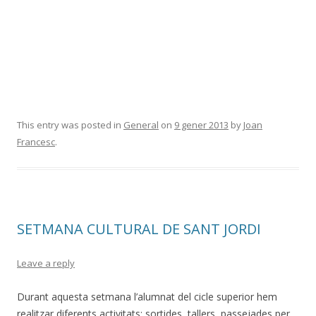
This entry was posted in
General
on
9 gener 2013
by
Joan
Francesc
.
SETMANA CULTURAL DE SANT JORDI
Leave a reply
Durant aquesta setmana l’alumnat del cicle superior hem
realitzar diferents activitats: sortides, tallers, passejades per