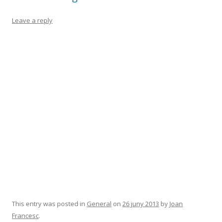
Leave a reply
This entry was posted in
General
on
26 juny 2013
by
Joan
Francesc
.