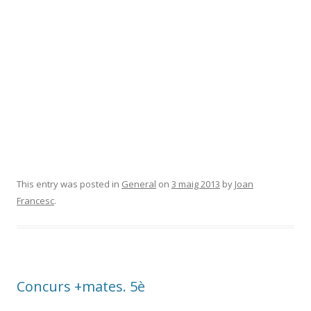
This entry was posted in
General
on
3 maig 2013
by
Joan
Francesc
.
Concurs +mates. 5è