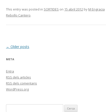
This entry was posted in
SORTIDES
on
15 abril 2012
by
M Engracia
Rebollo Cantero
.
Post
←
Older posts
navigation
META
Entra
RSS
dels articles
RSS
dels comentaris
WordPress.org
C