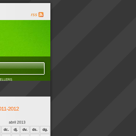
rss
ELLERS
011-2012
abril 2013
dc.
dj.
dv.
ds.
dg.