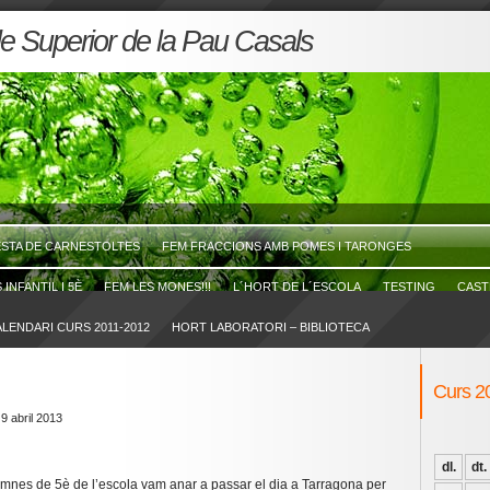
cle Superior de la Pau Casals
ESTA DE CARNESTOLTES
FEM FRACCIONS AMB POMES I TARONGES
INFANTIL I 5È
FEM LES MONES!!!
L´HORT DE L´ESCOLA
TESTING
CAST
LENDARI CURS 2011-2012
HORT LABORATORI – BIBLIOTECA
Curs 2
 9 abril 2013
dl.
dt.
umnes de 5è de l’escola vam anar a passar el dia a Tarragona per