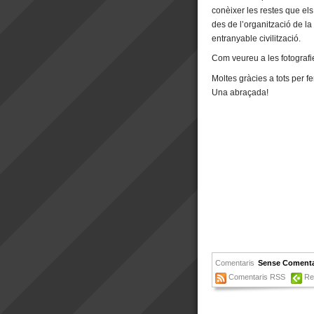
conèixer les restes que els
des de l’organització de la
entranyable civilització.
Com veureu a les fotografie
Moltes gràcies a tots per fe
Una abraçada!
Comentaris
Sense Comenta
Comentaris RSS
Re