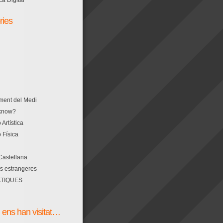
a Digital
ries
ment del Medi
 know?
Artística
 Física
astellana
s estrangeres
TIQUES
 ens han visitat…