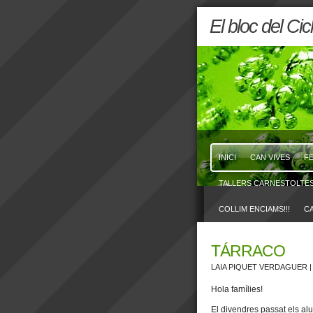
El bloc del Ci
INICI
CAN VIVES
F
TALLERS CARNESTOLTES 
COLLIM ENCIAMS!!!
CA
TÁRRACO
LAIA PIQUET VERDAGUER
|
Hola famílies!
El divendres passat els al