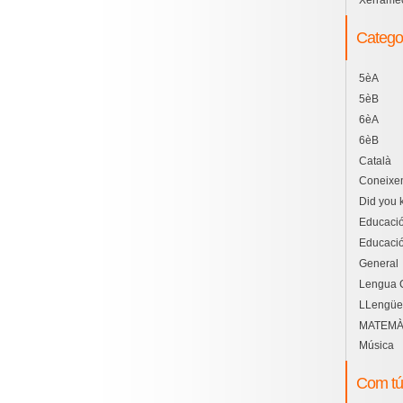
Xerramec
Catego
5èA
5èB
6èA
6èB
Català
Coneixe
Did you
Educació 
Educació
General
Lengua C
LLengüe
MATEMÀ
Música
Com tú