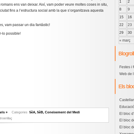
1
2
 romans ens van deixar. Així, vam poder veure moltes coses in situ,
8
9
 ciutat fins a l’estructura social amb la que s’organitzava aquesta
15
16
22
23
s, vam passar un dia fantàstic!
29
30
r-lo possible!
« març
Blogroll
Festes i 
Web de l
Els blo
Castella
Educació
ris »
Categories
5èA
,
5èB
,
Coneixement del Medi
El bloc d
troenllaç
El bloc d
El bloc d