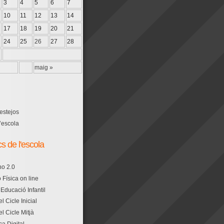
3
4
5
6
7
10
11
12
13
14
17
18
19
20
21
24
25
26
27
28
maig »
festejos
’escola
cs de l'escola
no 2.0
 Física on line
’Educació Infantil
el Cicle Inicial
el Cicle Mitjà