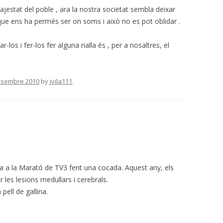
jestat del poble , ara la nostra societat sembla deixar
que ens ha permés ser on soms i això no es pot oblidar .
r-los i fer-los fer alguna rialla és , per a nosaltres, el
esembre 2010
by
jvila111
.
pa a la Marató de TV3 fent una cocada. Aquest any, els
r les lesions medul·lars i cerebrals.
pell de gallina.