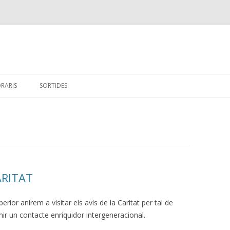
Skip
to
RARIS
SORTIDES
content
ARITAT
rior anirem a visitar els avis de la Caritat per tal de
nir un contacte enriquidor intergeneracional.