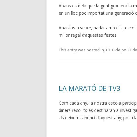
Abans es deia que la gent gran era la ma
en un lloc poc importat una generació 
Anar-los a veure, parlar amb ells, escolta
millor regal d’aquestes festes.
This entry was posted in
3.1. Cicle
on
21 d
LA MARATÓ DE TV3
Com cada any, la nostra escola partici
diners recollits es destinaran a investiga
Us deixem l’anunci d’aquest any; posa la 