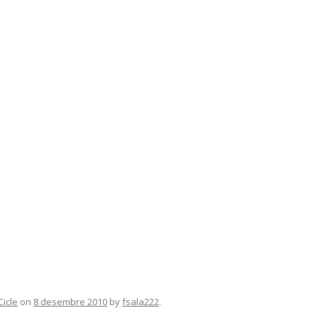
Cicle
on
8 desembre 2010
by
fsala222
.