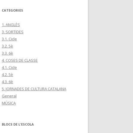
CATEGORIES
1. ANGLÈS
3. SORTIDES
3.1. Cicle
3.2. 5è
3.3. 6è
4. COSES DE CLASSE
4.1. Cicle
4.2. 5è
4.3. 6è
5. JORNADES DE CULTURA CATALANA
General
MÚSICA
BLOCS DE L'ESCOLA