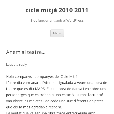
cicle mitjà 2010 2011
Bloc funcionant amb el WordPress
Skip
Menu
to
content
Anem al teatre…
Leave a reply
Hola companys i companyes del Cicle Mitjà…
L’altre dia vam anar a l’Ateneu d’Igualada a veure una obra de
teatre que es diu MAPS. És una obra de dansa i va sobre uns
personatges que es troben a una estació. Durant l’actuació
van obrint les maletes i de cada una surt diferents objectes
que els fa més agradable l’espera.
La veritat que va ser una obra força entretinguda amb