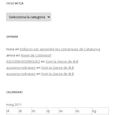
CICLE MITJÀ
C
i
c
l
e
M
i
OPINEM
t
j
à
nuria
en
Enllaços per aprendre les comarques de Catalunya
ainoa
en
Anem de Colònies!!!
AZUCENA RODRIGUEZ
en
Som la classe de 4t B
azucena rodriguez
en
Som la classe de 4t B
azucena rodriguez
en
Som la classe de 4t B
CALENDARI
maig 2011
dl.
dt.
dc.
dj.
dv.
ds.
dg.