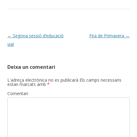
Post
←
Segona sessió d’educació
Fira de Primavera
→
navigation
vial
Deixa un comentari
L'adreça electrònica no es publicarà
Els camps necessaris
estan marcats amb
*
Comentari