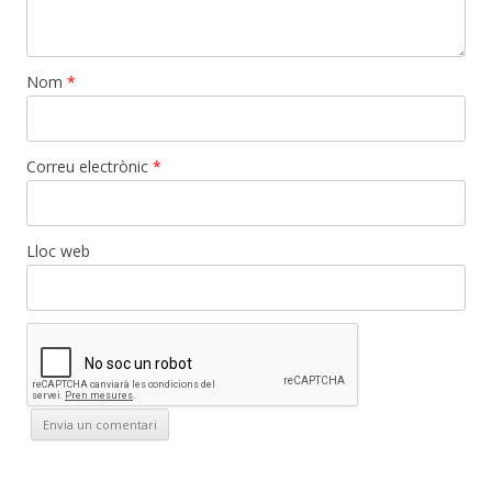
Nom
*
Correu electrònic
*
Lloc web