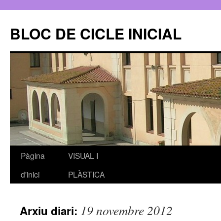
BLOC DE CICLE INICIAL
Pàgina
VISUAL I
Vés
d'inici
PLÀSTICA
al
contingut
19 novembre 2012
Arxiu diari: