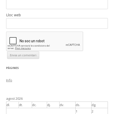
Lloc web
PÀGINES
Info
agost 2026
dl.
dt.
dc.
dj.
dv.
ds.
dg.
1
2