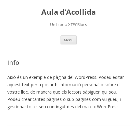
Aula d’Acollida
Un bloc a XTECBlocs
Skip
Menu
to
content
Info
Això és un exemple de pàgina del WordPress. Podeu editar
aquest text per a posar-hi informació personal o sobre el
vostre lloc, de manera que els lectors sàpiguen qui sou.
Podeu crear tantes pàgines o sub-pàgines com vulgueu, i
gestionar tot el seu contingut des del mateix WordPress.