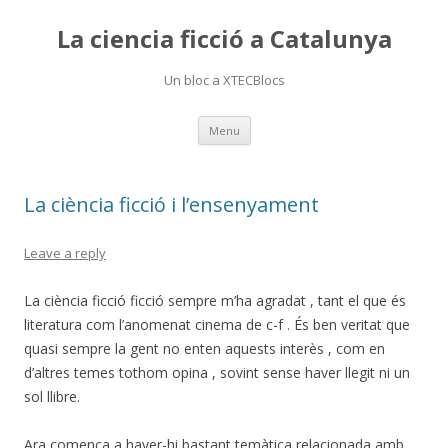
La ciencia ficció a Catalunya
Un bloc a XTECBlocs
Skip
Menu
to
content
La ciència ficció i l’ensenyament
Leave a reply
La ciència ficció ficció sempre m’ha agradat , tant el que és
literatura com l’anomenat cinema de c-f . És ben veritat que
quasi sempre la gent no enten aquests interès , com en
d’altres temes tothom opina , sovint sense haver llegit ni un
sol llibre.
Ara comença a haver-hi bastant temàtica relacionada amb