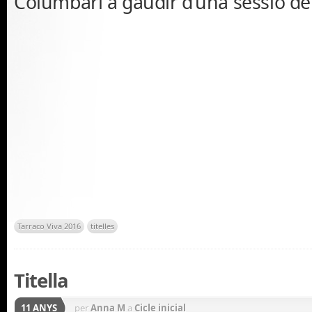
Columbari a gaudir d’una sessió de t
Tarraco Viva 2016
titelles
Titella
11 ANYS
per
Anna M
a
Cicle inicial