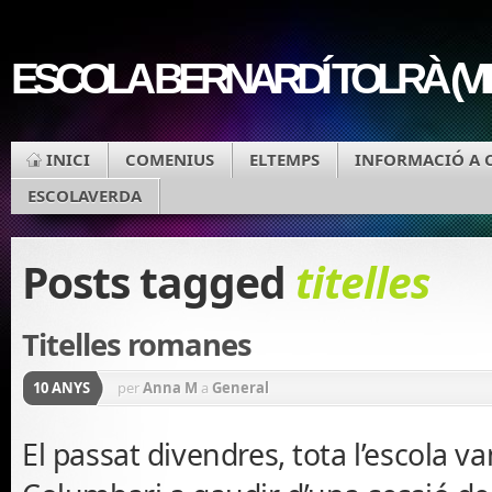
ESCOLA BERNARDÍ TOLRÀ (V
INICI
COMENIUS
ELTEMPS
INFORMACIÓ A 
ESCOLAVERDA
Posts tagged
titelles
Titelles romanes
10 ANYS
per
Anna M
a
General
El passat divendres, tota l’escola va