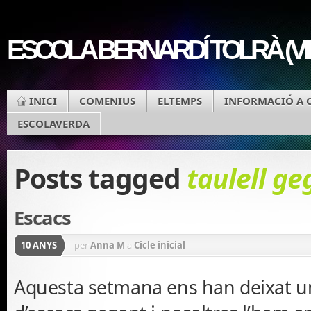
ESCOLA BERNARDÍ TOLRÀ (V
INICI
COMENIUS
ELTEMPS
INFORMACIÓ A 
ESCOLAVERDA
Posts tagged
taulell ge
Escacs
10 ANYS
per
Anna M
a
Cicle inicial
Aquesta setmana ens han deixat un