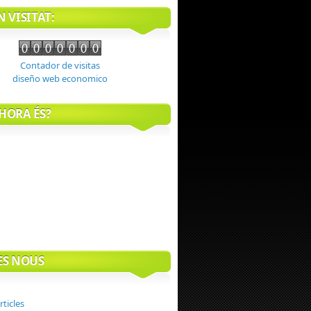
 VISITAT:
Contador de visitas
diseño web economico
HORA ÉS?
ES NOUS
rticles