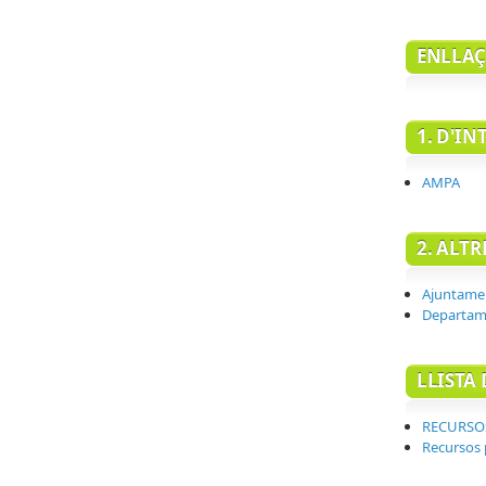
ENLLAÇ
1. D'IN
AMPA
2. ALT
Ajuntamen
Departame
LLISTA 
RECURSOS
Recursos 