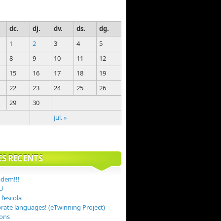
dc.
dj.
dv.
ds.
dg.
1
2
3
4
5
8
9
10
11
12
15
16
17
18
19
22
23
24
25
26
29
30
jul. »
ES RECENTS
adem!!!
U
 l’escola
ebrate languages! (eTwinning Project)
Sons