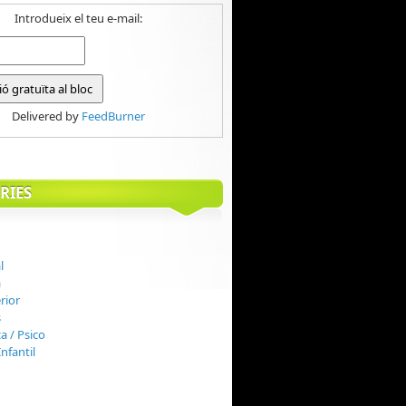
Introdueix el teu e-mail:
Delivered by
FeedBurner
RIES
l
à
rior
s
ca / Psico
nfantil