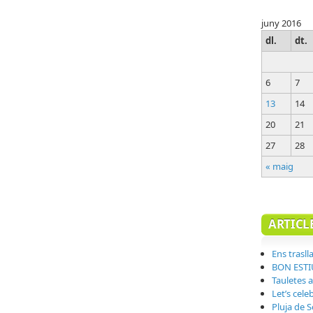
juny 2016
dl.
dt.
6
7
13
14
20
21
27
28
« maig
ARTICL
Ens trasll
BON ESTI
Tauletes a
Let’s cel
Pluja de 