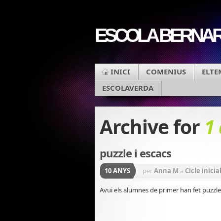
ESCOLA BERNARD
INICI
COMENIUS
ELTE
ESCOLAVERDA
Archive for
1
puzzle i escacs
10 ANYS
per
Anna M
a
Cicle inicia
Avui els alumnes de primer han fet puzzle