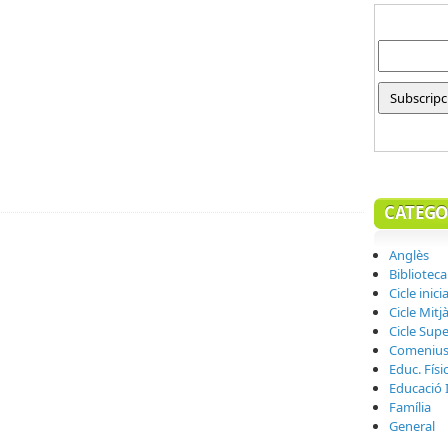
CATEGO
Anglès
Biblioteca
Cicle inicia
Cicle Mitj
Cicle Supe
Comeniu
Educ. Físi
Educació I
Família
General