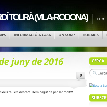
Í TOLRÀ (VILA-RODONA)
BLOC D
MPS
INFORMACIÓ A CASA
ON SOM?
HORARIS
 de juny de 2016
CERCA
0
l
s dels taulers d’escacs. Hem hagut de pensar molt!!!
SUBSCR