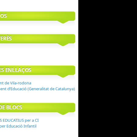
OS
TERÈS
RES ENLLAÇOS
t de Vila-rodona
nt d’Educació (Generalitat de Catalunya)
DE BLOCS
 EDUCATIUS per a CI
per Educació Infantil