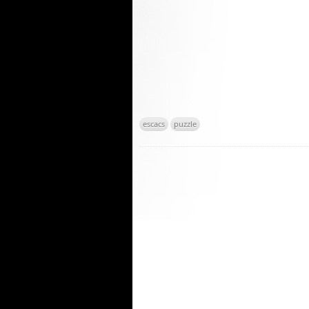
escacs
puzzle