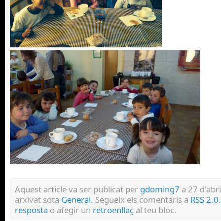
Aquest article va ser publicat per
gdoming7
a 27 d'abr
arxivat sota
General
. Segueix els comentaris a
RSS 2.0
resposta
o afegir un
retroenllaç
al teu bloc.