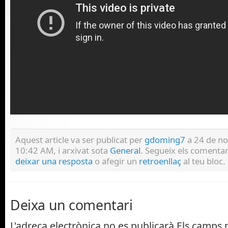
Aquest article va ser publicat per
gdoming7
a 24 de n
10:42 AM, i arxivat sota
General
. Segueix els comentar
deixar una resposta
o afegir un
retroenllaç
al teu bloc.
Deixa un comentari
L'adreça electrònica no es publicarà
Els camps n