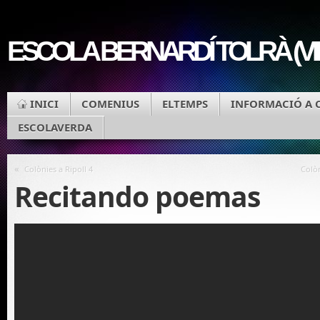
ESCOLA BERNARDÍ TOLRÀ (V
INICI
COMENIUS
ELTEMPS
INFORMACIÓ A 
ESCOLAVERDA
«
Colònies a Ripoll 4
Colòn
Recitando poemas