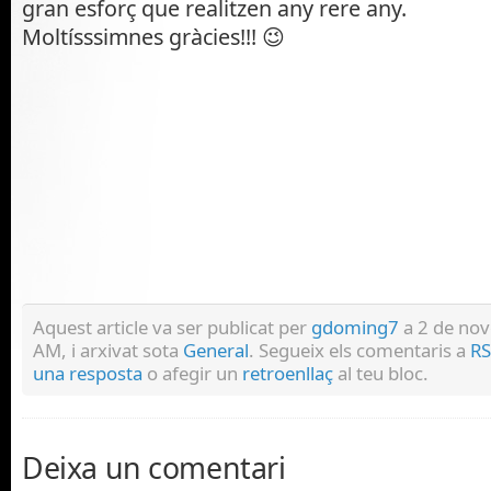
gran esforç que realitzen any rere any.
Moltísssimnes gràcies!!! 😉
Aquest article va ser publicat per
gdoming7
a 2 de no
AM, i arxivat sota
General
. Segueix els comentaris a
RS
una resposta
o afegir un
retroenllaç
al teu bloc.
Deixa un comentari