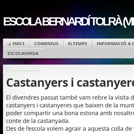
ESCOLA BERNARDÍ TOLRÀ (V
INICI
COMENIUS
ELTEMPS
INFORMACIÓ A 
ESCOLAVERDA
«
Happy Halloween!!!
Castanyers i castanyer
El divendres passat també vam rebre la visita d
castanyers i castanyeres que baixen de la mu
poder compartir una bona estona amb nosaltres
conte de la castanyada.
Des de l’escola volem agraïr a aquesta colla de ve