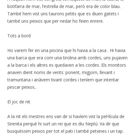
botifarra de mar, l’estrella de mar, però era de color blau.
També hem vist uns taurons petits que es diuen gatets i
també uns peixos que per nedar ho feien enrere.
Tots a bord
Ho varem fer en una piscina que hi havia a la casa . Hi havia
una barca que era com una tirolina amb cordes, uns pujaven
a la barca i els altres es quedaven a les cordes. Els monitors
anaven dient noms de vents: ponent, migjorn, llevant i
tramuntana i anàvem tivant cordes i teníem que intentar
pescar peixos..
El joc de nit
A la nit els mestres ens van dir si havíem vist la pel•lícula de
Sirenita perquè hi surt un rei que es diu Neptú. Va dir que
busquéssim peixos per tot el pati i també petxines i un tap.