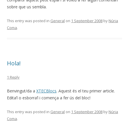
sobre que us sembla.
This entry was posted in
General
on
1 September 2008
by
Núria
Coma
.
Hola!
1 Reply
Benvingut/da a
XTECBlocs
. Aquest és el teu primer article.
Edita’l o esborra’l i comença a fer ús del bloc!
This entry was posted in
General
on
1 September 2008
by
Núria
Coma
.