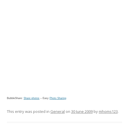
BubbleShare:
Share photos
–
Easy
Photo Sharing
This entry was posted in
General
on
30 June 2009
by
mhoms123
.