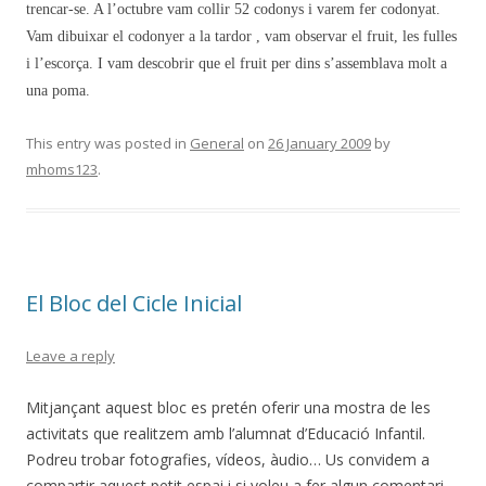
trencar-se. A l’octubre vam collir 52 codonys i varem fer codonyat.
Vam dibuixar el codonyer a la tardor , vam observar el fruit, les fulles
i l’escorça. I vam descobrir que el fruit per dins s’assemblava molt a
una poma.
This entry was posted in
General
on
26 January 2009
by
mhoms123
.
El Bloc del Cicle Inicial
Leave a reply
Mitjançant aquest bloc es pretén oferir una mostra de les
activitats que realitzem amb l’alumnat d’Educació Infantil.
Podreu trobar fotografies, vídeos, àudio… Us convidem a
compartir aquest petit espai i si voleu a fer algun comentari