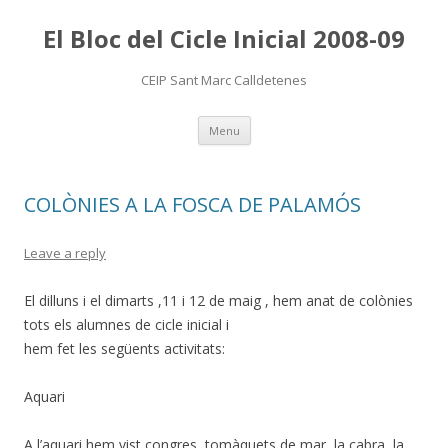
El Bloc del Cicle Inicial 2008-09
CEIP Sant Marc Calldetenes
Skip
Menu
to
content
COLÒNIES A LA FOSCA DE PALAMÓS
Leave a reply
El dilluns i el dimarts ,11 i 12 de maig , hem anat de colònies
tots els alumnes de cicle inicial i
hem fet les següents activitats:
Aquari
A l’aquari hem vist congres, tomàquets de mar, la cabra, la