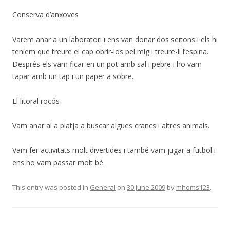
Conserva d’anxoves
Varem anar a un laboratori i ens van donar dos seitons i els hi
teníem que treure el cap obrir-los pel mig i treure-li l’espina.
Després els vam ficar en un pot amb sal i pebre i ho vam
tapar amb un tap i un paper a sobre.
El litoral rocós
Vam anar al a platja a buscar algues crancs i altres animals.
Vam fer activitats molt divertides i també vam jugar a futbol i
ens ho vam passar molt bé.
This entry was posted in
General
on
30 June 2009
by
mhoms123
.