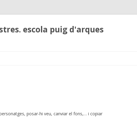
stres. escola puig d'arques
Skip
to
content
ersonatges, posar-hi veu, canviar el fons,… i copiar