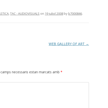
ÀSTICA
,
TAC - AUDIOVISUALS
on
19 juliol 2008
by
b7000846
.
WEB GALLERY OF ART
→
 camps necessaris estan marcats amb
*