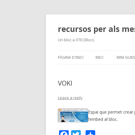
recursos per als me
Un bloc a XTECBlocs
PÀGINA D'INICI
INICI
MINI GUIES
VOKI
Leave a reply
Espai que permet crear p
l’embed al bloc.
F
T
C