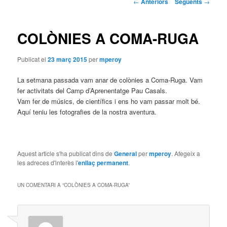
Navegació
←
Anteriors
Següents
→
pels
principal
articles
COLÒNIES A COMA-RUGA
Publicat el
23 març 2015
per
mperoy
La setmana passada vam anar de colònies a Coma-Ruga. Vam
fer activitats del Camp d’Aprenentatge Pau Casals.
Vam fer de músics, de científics i ens ho vam passar molt bé.
Aquí teniu les fotografies de la nostra aventura.
Aquest article s'ha publicat dins de
General
per
mperoy
. Afegeix a
les adreces d'interès l'
enllaç permanent
.
UN COMENTARI A “
COLÒNIES A COMA-RUGA
”