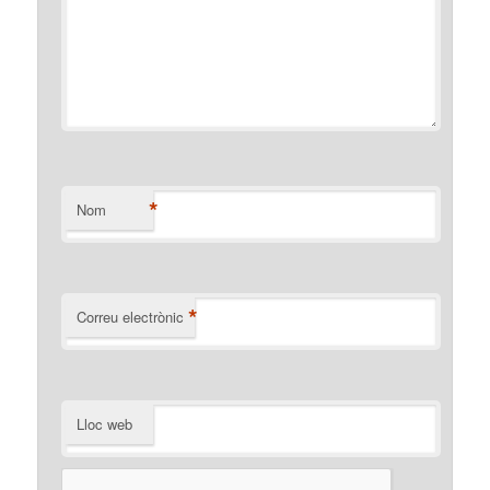
*
Nom
*
Correu electrònic
Lloc web