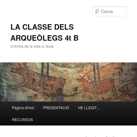
Cerca
LA CLASSE DELS
ARQUEÒLEGS 4t B
Crònica de la vida a l'aula
Menú
Pàgina d'inici
PRESENTACIÓ
HE LLEGIT…
Aneu
principal
RECURSOS
al
contingut