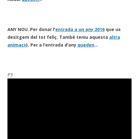
ANY NOU.
Per donar l’
entrada a un an
y 2016
que us
desitgem del tot feliç. També teniu aquesta
altra
animació
. Per a l’entrada d’any
queden
…
P3