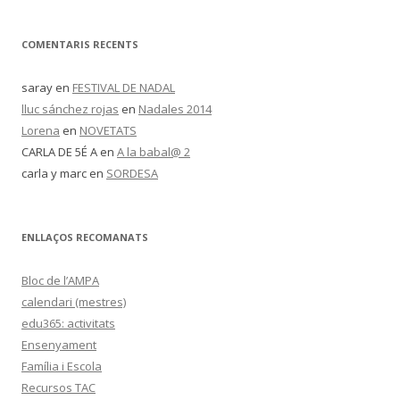
COMENTARIS RECENTS
saray
en
FESTIVAL DE NADAL
lluc sánchez rojas
en
Nadales 2014
Lorena
en
NOVETATS
CARLA DE 5É A
en
A la babal@ 2
carla y marc
en
SORDESA
ENLLAÇOS RECOMANATS
Bloc de l’AMPA
calendari (mestres)
edu365: activitats
Ensenyament
Família i Escola
Recursos TAC