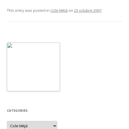
ac
w
o
e
itt
m
This entry was posted in
Cicle Mitjà
on
23 octubre 2007
.
b
er
p
o
ar
o
te
k
ix
CATEGORIES
C
a