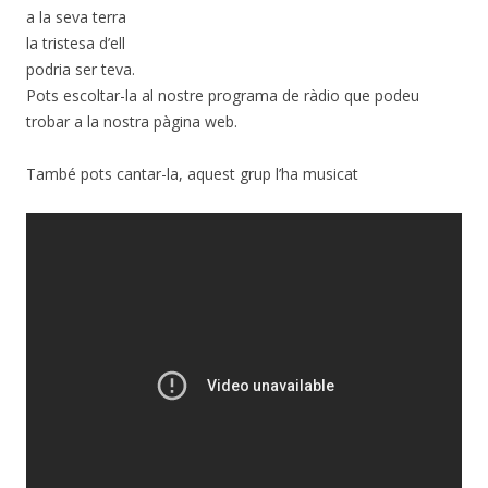
a la seva terra
la tristesa d’ell
podria ser teva.
Pots escoltar-la al nostre programa de ràdio que podeu
trobar a la nostra pàgina web.
També pots cantar-la, aquest grup l’ha musicat