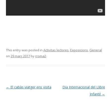
This entry was posted in
Activitas lectores
,
Exposicions
,
General
on
29 març 2017
by
rroma2
.
Post
←
El cabàs viatger ens visita
Dia Internacional del Llibre
navigation
Infantil
→