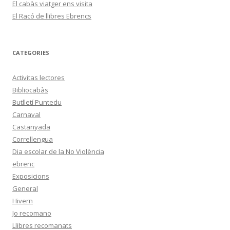
El cabàs viatger ens visita
El Racó de llibres Ebrencs
CATEGORIES
Activitas lectores
Bibliocabàs
Butlletí Puntedu
Carnaval
Castanyada
Correllengua
Dia escolar de la No Violència
ebrenc
Exposicions
General
Hivern
Jo recomano
Llibres recomanats