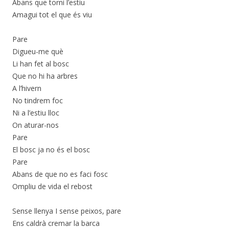
Abans que torni l’estiu
Amagui tot el que és viu
Pare
Digueu-me què
Li han fet al bosc
Que no hi ha arbres
A l’hivern
No tindrem foc
Ni a l’estiu lloc
On aturar-nos
Pare
El bosc ja no és el bosc
Pare
Abans de que no es faci fosc
Ompliu de vida el rebost
Sense llenya I sense peixos, pare
Ens caldrà cremar la barca