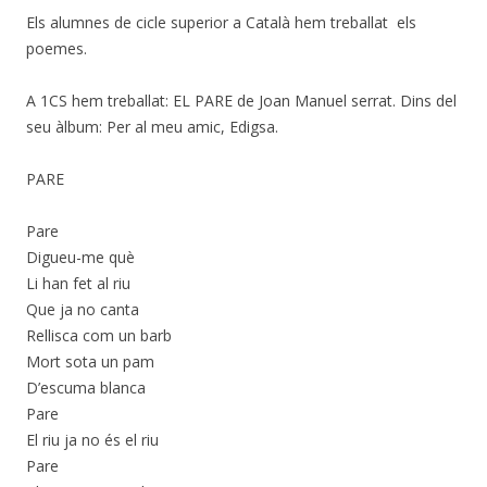
Els alumnes de cicle superior a Català hem treballat els
poemes.
A 1CS hem treballat: EL PARE de Joan Manuel serrat. Dins del
seu àlbum: Per al meu amic, Edigsa.
PARE
Pare
Digueu-me què
Li han fet al riu
Que ja no canta
Rellisca com un barb
Mort sota un pam
D’escuma blanca
Pare
El riu ja no és el riu
Pare