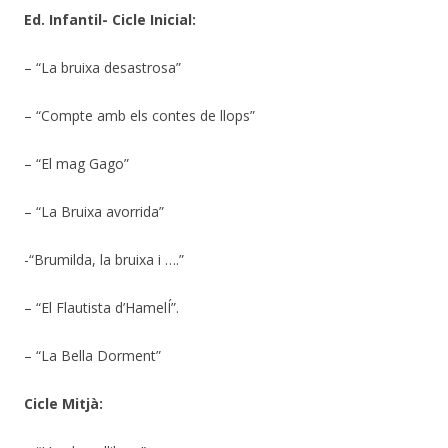
Ed. Infantil- Cicle Inicial:
– “La bruixa desastrosa”
– “Compte amb els contes de llops”
– “El mag Gago”
– “La Bruixa avorrida”
-“Brumilda, la bruixa i ….”
– “El Flautista d’HamelÍ”.
– “La Bella Dorment”
Cicle Mitjà: