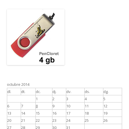
octubre 2014
dl.
dt.
dc.
dj.
dv.
ds.
dg.
1
2
3
4
5
6
7
8
9
10
11
12
13
14
15
16
17
18
19
20
21
22
23
24
25
26
27
28
29
30
31