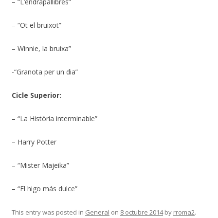
– “L’endrapallibres”
– “Ot el bruixot”
– Winnie, la bruixa”
-“Granota per un dia”
Cicle Superior:
– “La Història interminable”
– Harry Potter
– “Mister Majeika”
– “El higo más dulce”
This entry was posted in
General
on
8 octubre 2014
by
rroma2
.