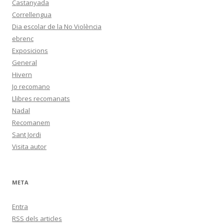
Castanyada
Correllengua
Dia escolar de la No Violència
ebrenc
Exposicions
General
Hivern
Jo recomano
Llibres recomanats
Nadal
Recomanem
Sant Jordi
Visita autor
META
Entra
RSS
dels articles