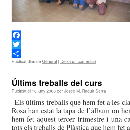
Facebook
Twitter
Publicat dins de
General
|
Deixa un comentari
Comparteix
Últims treballs del curs
Publicat el
18 juny 2008
per
Josep M. Raduà Serra
Els últims treballs que hem fet a les cl
Rosa han estat la tapa de l’àlbum on hem
hem fet aquest tercer trimestre i una 
tots els treballs de Plàstica que hem fet a