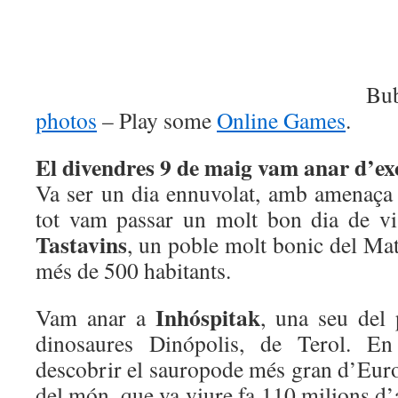
Bu
photos
– Play some
Online Games
.
El divendres 9 de maig vam anar d’ex
Va ser un dia ennuvolat, amb amenaça 
tot vam passar un molt bon dia de vi
Tastavins
, un poble molt bonic del Ma
més de 500 habitants.
Inhóspitak
Vam anar a
, una seu del 
dinosaures Dinópolis, de Terol. E
descobrir el sauropode més gran d’Euro
del món, que va viure fa 110 milions d