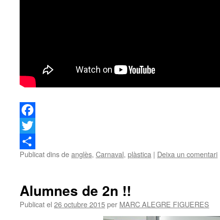
Facebook
Twitter
Publicat dins de
anglès
,
Carnaval
,
plàstica
|
Deixa un comentari
Comparteix
Alumnes de 2n !!
Publicat el
26 octubre 2015
per
MARC ALEGRE FIGUERES