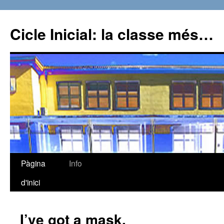
Cicle Inicial: la classe més…
Pàgina
Info
Vés
d'inici
al
contingut
I’ve got a mask.