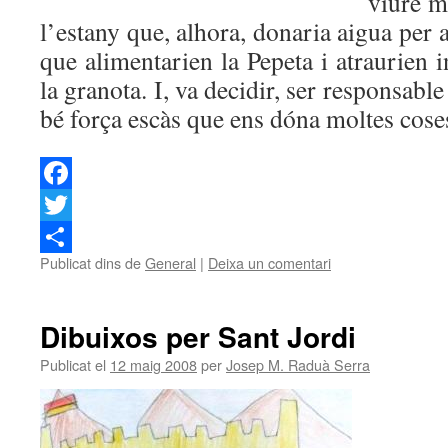
viure m
l’estany que, alhora, donaria aigua per a
que alimentarien la Pepeta i atraurien i
la granota. I, va decidir, ser responsabl
bé força escàs que ens dóna moltes cose
Facebook
Twitter
Publicat dins de
General
|
Deixa un comentari
Comparteix
Dibuixos per Sant Jordi
Publicat el
12 maig 2008
per
Josep M. Raduà Serra