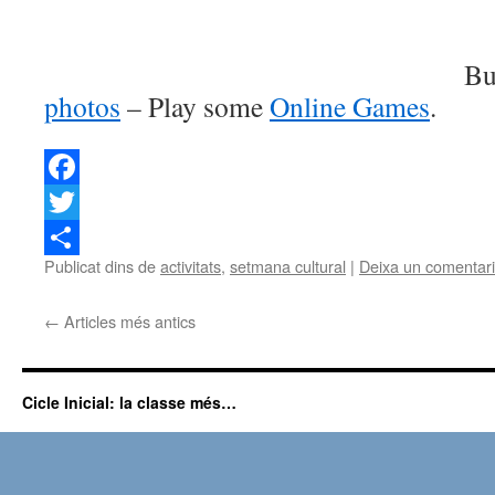
Bu
photos
– Play some
Online Games
.
Facebook
Twitter
Publicat dins de
activitats
,
setmana cultural
|
Deixa un comentari
Comparteix
←
Articles més antics
Cicle Inicial: la classe més…