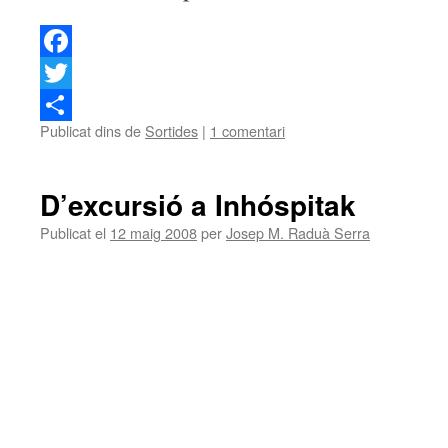
Facebook
Twitter
Publicat dins de
Sortides
|
1 comentari
Comparteix
D’excursió a Inhóspitak
Publicat el
12 maig 2008
per
Josep M. Raduà Serra