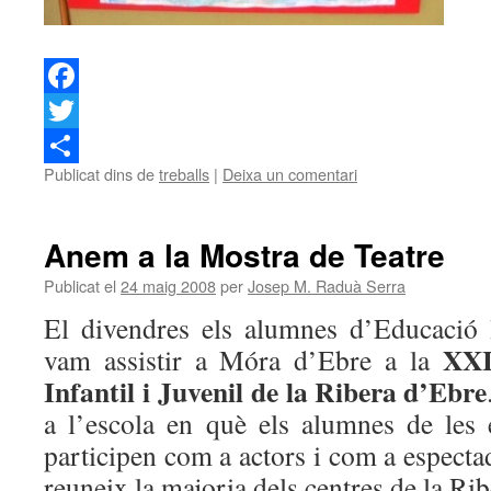
Facebook
Twitter
Publicat dins de
treballs
|
Deixa un comentari
Comparteix
Anem a la Mostra de Teatre
Publicat el
24 maig 2008
per
Josep M. Raduà Serra
El divendres els alumnes d’Educació In
XXI
vam assistir a Móra d’Ebre a la
Infantil i Juvenil de la Ribera d’Ebre
a l’escola en què els alumnes de les
participen com a actors i com a espect
reuneix la majoria dels centres de la Rib