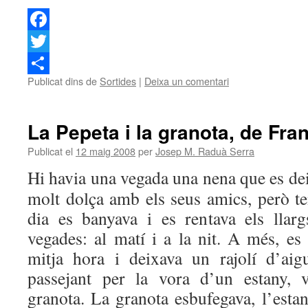
Facebook
Twitter
Publicat dins de
Sortides
|
Deixa un comentari
Comparteix
La Pepeta i la granota, de Fra
Publicat el
12 maig 2008
per
Josep M. Raduà Serra
Hi havia una vegada una nena que es de
molt dolça amb els seus amics, però t
dia es banyava i es rentava els llar
vegades: al matí i a la nit. A més, es
mitja hora i deixava un rajolí d’aig
passejant per la vora d’un estany, 
granota. La granota esbufegava, l’estan