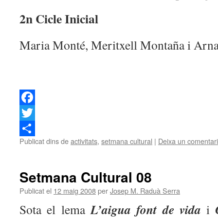
2n Cicle Inicial
Maria Monté, Meritxell Montaña i Arn
Facebook
Twitter
Publicat dins de
activitats
,
setmana cultural
|
Deixa un comentari
Comparteix
Setmana Cultural 08
Publicat el
12 maig 2008
per
Josep M. Raduà Serra
L’aigua font de vida
Sota el lema
i