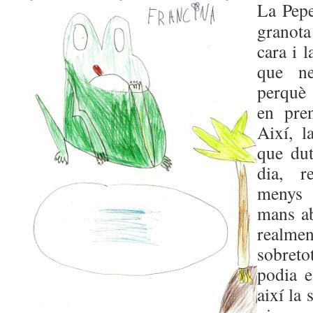
La Pepe
granota
cara i l
que ne
perquè 
en pre
Així, l
que dut
dia, r
menys s
mans ab
realmen
sobreto
podia e
així la