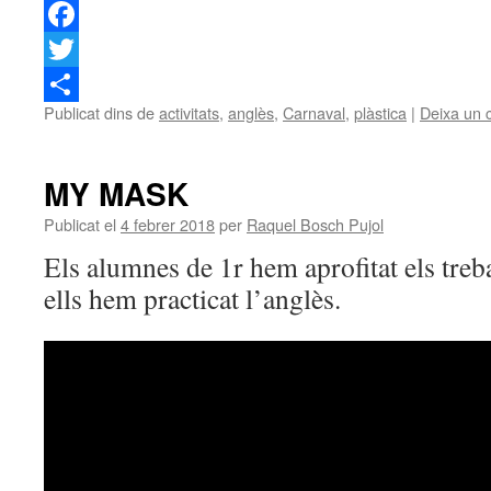
Facebook
Twitter
Publicat dins de
activitats
,
anglès
,
Carnaval
,
plàstica
|
Deixa un 
Comparteix
MY MASK
Publicat el
4 febrer 2018
per
Raquel Bosch Pujol
Els alumnes de 1r hem aprofitat els treba
ells hem practicat l’anglès.