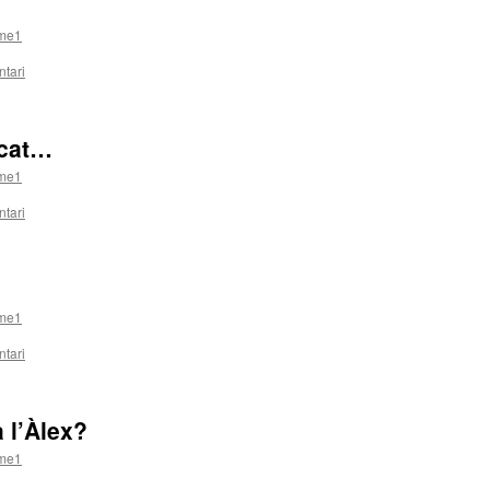
ome1
tari
icat…
ome1
tari
ome1
tari
 l’Àlex?
ome1