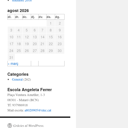
setembre 2018
agost 2026
dl.
dt.
dc.
dj.
dv.
ds.
dg.
1
2
3
4
5
6
7
8
9
10
11
12
13
14
15
16
17
18
19
20
21
22
23
24
25
26
27
28
29
30
31
« març
Categories
General
(262)
Escola Angeleta Ferrer
Plaça Ventura Ametller, 1-3
08301 - Mataró (BCN)
Tf: 937986918
Mail escola:
a8020905@xtec.cat
Gràcies al WordPress.