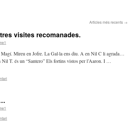
Articles més recents
→
stres visites recomanades.
ome1
n Magí. Mireu en Jofre. La Gal·la ens diu. A en Nil C li agrada…
Nil T. és un “Santero” Els fortins vistos per l’Aaron. I …
tari
a…
ome1
tari