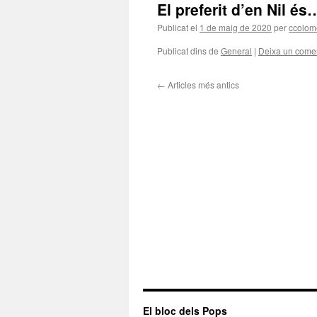
El preferit d’en Nil és
Publicat el
1 de maig de 2020
per
ccolom
Publicat dins de
General
|
Deixa un comen
←
Articles més antics
El bloc dels Pops