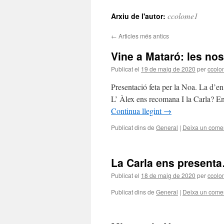
al
ccolome1
Arxiu de l'autor:
contingut
←
Articles més antics
Vine a Mataró: les no
Publicat el
19 de maig de 2020
per
ccol
Presentació feta per la Noa. La d’e
L’ Àlex ens recomana I la Carla? En 
Continua llegint
→
Publicat dins de
General
|
Deixa un comen
La Carla ens present
Publicat el
18 de maig de 2020
per
ccol
Publicat dins de
General
|
Deixa un comen