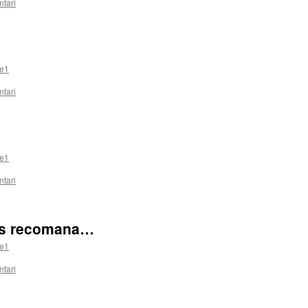
tari
e1
tari
e1
tari
 us recomana…
e1
tari