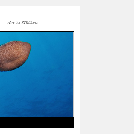
Altre lloc XTECBlocs