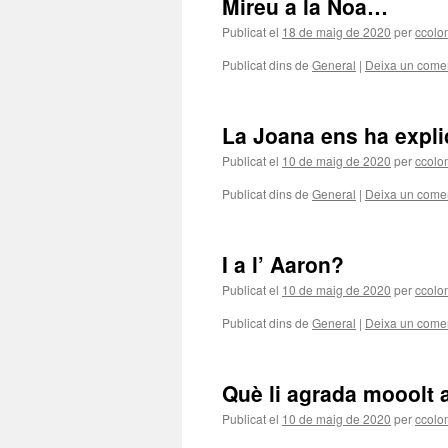
Mireu a la Noa…
Publicat el
18 de maig de 2020
per
ccol
Publicat dins de
General
|
Deixa un comen
La Joana ens ha expl
Publicat el
10 de maig de 2020
per
ccol
Publicat dins de
General
|
Deixa un comen
I a l’ Aaron?
Publicat el
10 de maig de 2020
per
ccol
Publicat dins de
General
|
Deixa un comen
Què li agrada mooolt a
Publicat el
10 de maig de 2020
per
ccol