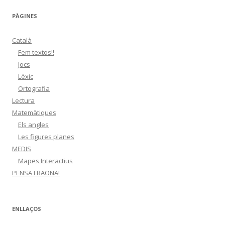
r
c
PÀGINES
a
:
Català
Fem textos!!
Jocs
Lèxic
Ortografia
Lectura
Matemàtiques
Els angles
Les figures planes
MEDIS
Mapes Interactius
PENSA I RAONA!
ENLLAÇOS