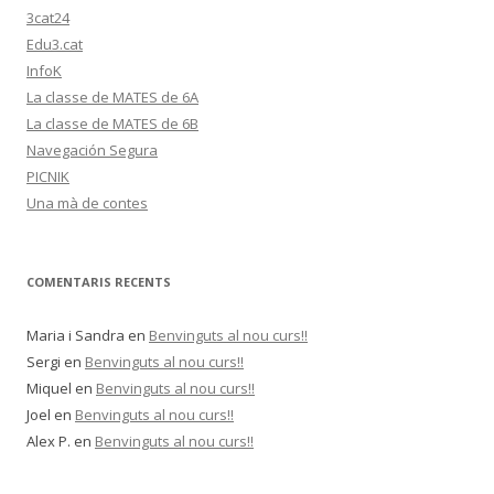
3cat24
Edu3.cat
InfoK
La classe de MATES de 6A
La classe de MATES de 6B
Navegación Segura
PICNIK
Una mà de contes
COMENTARIS RECENTS
Maria i Sandra
en
Benvinguts al nou curs!!
Sergi
en
Benvinguts al nou curs!!
Miquel
en
Benvinguts al nou curs!!
Joel
en
Benvinguts al nou curs!!
Alex P.
en
Benvinguts al nou curs!!