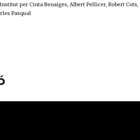
Institut per Cinta Benaiges, Albert Pellicer, Robert Cots,
arles Pasqual
C
o
m
p
ar
ó
te
ix