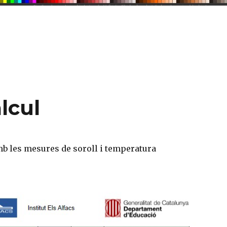
C
o
m
p
ar
lcul
te
ix
mb les mesures de soroll i temperatura