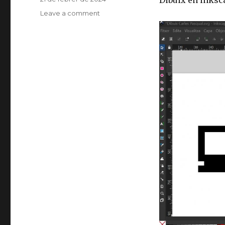
Dibuix en inksc
on
Leave a comment
on
Sala
H.
Inkscape