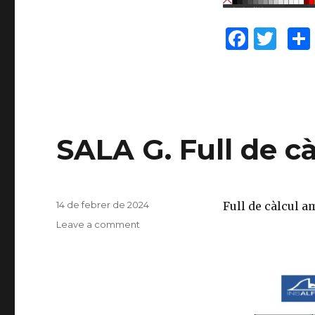
F
T
a
w
c
it
e
te
b
r
SALA G. Full de cà
o
o
k
Posted
14 de febrer de 2024
Full de càlcul a
on
Leave a comment
on
SALA
G.
Full
de
càlcul