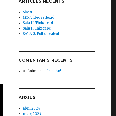
ARTICLES RECENTS
Site’s
M17. Vídeo reflexió
Sala H. Tinkercad
Sala H. Inkscape
SALA G. Full de càlcul
COMENTARIS RECENTS
Anònim
en
Hola, món!
ARXIUS
abril 2024
març 2024