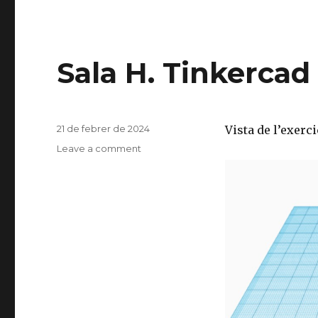
c
it
e
te
b
r
Sala H. Tinkercad
o
o
k
Posted
21 de febrer de 2024
Vista de l’exercic
on
Leave a comment
on
Sala
H.
Tinkercad