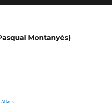
s Pasqual Montanyès)
s Alfacs