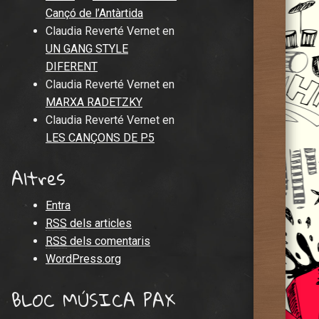
Cançó de l’Antàrtida
Claudia Reverté Vernet
en
UN GANG STYLE
DIFERENT
Claudia Reverté Vernet
en
MARXA RADETZKY
Claudia Reverté Vernet
en
LES CANÇONS DE P5
Altres
Entra
RSS
dels articles
RSS
dels comentaris
WordPress.org
BLOC MÚSICA PAX