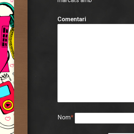
marcats amb
*
Comentari
Nom
*