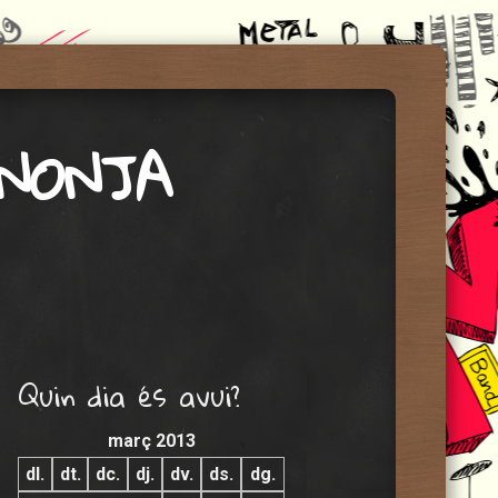
ANONJA
Quin dia és avui?
març 2013
dl.
dt.
dc.
dj.
dv.
ds.
dg.