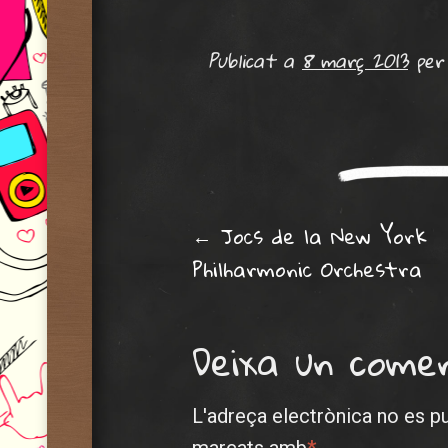
Publicat a
8 març 2013
pe
Post navig
←
Jocs de la New York
Philharmonic Orchestra
Deixa un come
L'adreça electrònica no es p