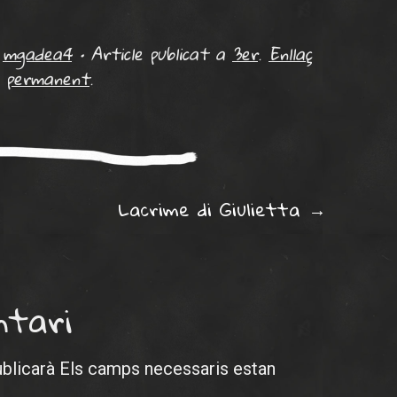
r
mgadea4
•
Article publicat a
3er
.
Enllaç
permanent
.
ation
Lacrime di Giulietta
→
ntari
ublicarà
Els camps necessaris estan