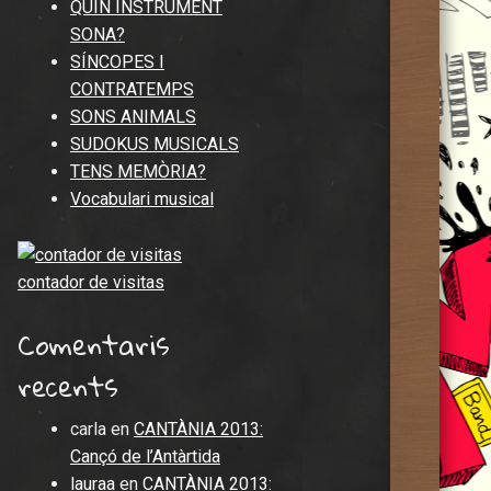
QUIN INSTRUMENT
SONA?
SÍNCOPES I
CONTRATEMPS
SONS ANIMALS
SUDOKUS MUSICALS
TENS MEMÒRIA?
Vocabulari musical
contador de visitas
Comentaris
recents
carla
en
CANTÀNIA 2013:
Cançó de l’Antàrtida
lauraa
en
CANTÀNIA 2013: