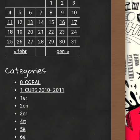
1
2
3
4
5
6
7
8
9
10
11
12
13
14
15
16
17
18
19
20
21
22
23
24
25
26
27
28
29
30
31
« febr.
gen. »
Categories
0. CORAL
1. CURS 2010- 2011
1er
2on
3er
4rt
5è
6è