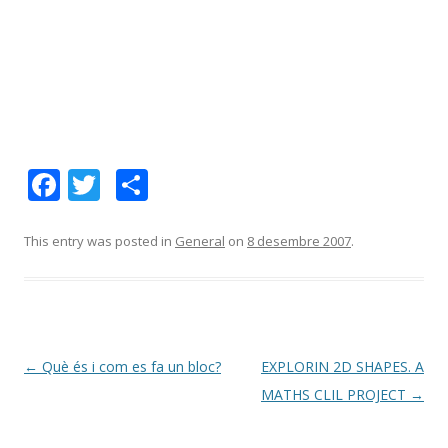
F
T
C
ac
w
o
e
itt
m
This entry was posted in
General
on
8 desembre 2007
.
b
er
p
o
ar
o
te
k
ix
Post
←
Què és i com es fa un bloc?
EXPLORIN 2D SHAPES. A
navigation
MATHS CLIL PROJECT
→