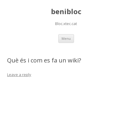
benibloc
Bloc.xtec.cat
Skip
Menu
to
content
Què és i com es fa un wiki?
Leave a reply