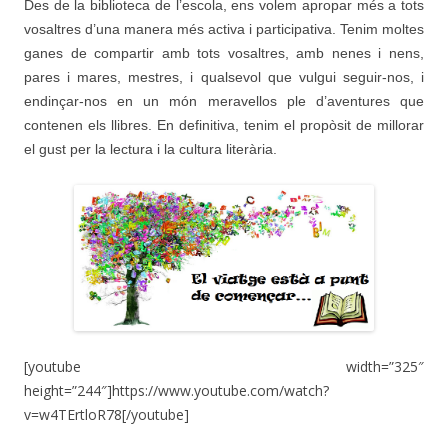
Des de la biblioteca de l’escola, ens volem apropar més a tots
vosaltres d’una manera més activa i participativa. Tenim moltes
ganes de compartir amb tots vosaltres, amb nenes i nens,
pares i mares, mestres, i qualsevol que vulgui seguir-nos, i
endinçar-nos en un món meravellos ple d’aventures que
contenen els llibres. En definitiva, tenim el propòsit de millorar
el gust per la lectura i la cultura literària.
[youtube width=”325″
height=”244″]https://www.youtube.com/watch?
v=w4TErtloR78[/youtube]