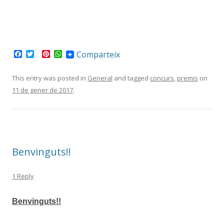
F
T
P
W
Comparteix
a
w
i
h
c
i
n
a
e
t
t
t
This entry was posted in
General
and tagged
concurs
,
premis
on
b
t
e
s
11 de gener de 2017
.
o
e
r
A
o
r
e
p
k
s
p
t
Benvinguts!!
1 Reply
Benvinguts!!