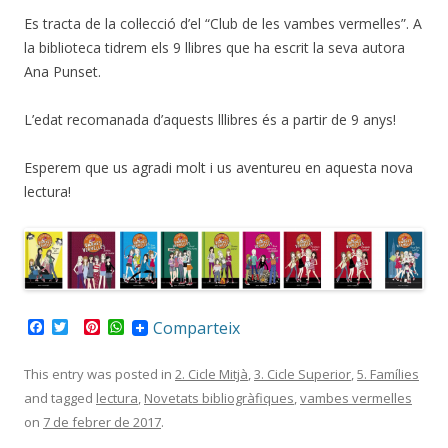
Es tracta de la col·lecció d’el “Club de les vambes vermelles”. A
la biblioteca tidrem els 9 llibres que ha escrit la seva autora
Ana Punset.
L’edat recomanada d’aquests lllibres és a partir de 9 anys!
Esperem que us agradi molt i us aventureu en aquesta nova
lectura!
F
T
P
W
Comparteix
a
w
i
h
c
i
n
a
e
t
t
t
This entry was posted in
2. Cicle Mitjà
,
3. Cicle Superior
,
5. Famílies
b
t
e
s
and tagged
lectura
,
Novetats bibliogràfiques
,
vambes vermelles
o
e
r
A
o
r
e
p
on
7 de febrer de 2017
.
k
s
p