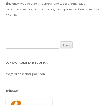
This entry was posted in
General
and tagged
Benviguda
,
Benvinguts
,
escola
,
lectura
,
mares
,
nens
,
pares
on
9 de novembre
de 2016
.
C
e
r
c
CONTACTA AMB LA BIBLIOTECA
a
:
blogbiblioescola@gmail.com
EPÈRGAM