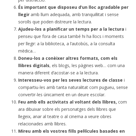
És important que disposeu d’un lloc agradable per
llegir
amb llum adequada, amb tranquil·litat i sense
sorolls que poden distreure la lectura.
Ajudeu-los a planificar un temps per a la lectura
i
penseu que fora de casa també hi ha llocs i moments
per llegir: a la biblioteca, a l’autobús, a la consulta
mèdica…
Doneu-los a conèixer altres formats, com els
llibres digitals
, els blogs, les pàgines web… com una
manera diferent d’acostar-se a la lectura.
Interesseu-vos per les seves lectures de classe
i
compartiu-les amb tanta naturalitat com pugueu, sense
convertir-les únicament en un deure escolar.
Feu amb ells activitats al voltant dels llibres,
com
ara dibuixar sobre els personatges dels llibres que
llegeix, anar al teatre o al cinema a veure obres
relacionades amb llibres.
Mireu amb els vostres fills pel·lícules basades en