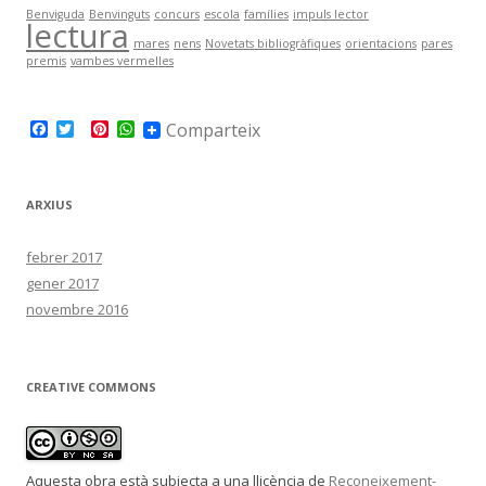
Benviguda
Benvinguts
concurs
escola
famílies
impuls lector
lectura
mares
nens
Novetats bibliogràfiques
orientacions
pares
premis
vambes vermelles
F
T
P
W
Comparteix
a
w
i
h
c
i
n
a
e
t
t
t
b
t
e
s
ARXIUS
o
e
r
A
o
r
e
p
k
s
p
febrer 2017
t
gener 2017
novembre 2016
CREATIVE COMMONS
Aquesta obra està subjecta a una llicència de
Reconeixement-