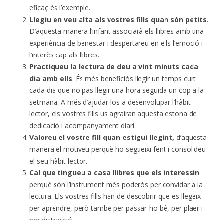
eficaç és l’exemple.
Llegiu en veu alta als vostres fills quan són petits
.
D’aquesta manera l’infant associarà els llibres amb una
experiència de benestar i despertareu en ells l’emoció i
l’interès cap als llibres.
Practiqueu la lectura de deu a vint minuts cada
dia amb ells
. És més beneficiós llegir un temps curt
cada dia que no pas llegir una hora seguida un cop a la
setmana. A més d’ajudar-los a desenvolupar l’hàbit
lector, els vostres fills us agrairan aquesta estona de
dedicació i acompanyament diari.
Valoreu el vostre fill quan estigui llegint,
d’aquesta
manera el motiveu perquè ho segueixi fent i consolideu
el seu hàbit lector.
Cal que tingueu a casa llibres que els interessin
perquè són l’instrument més poderós per convidar a la
lectura. Els vostres fills han de descobrir que es llegeix
per aprendre, però també per passar-ho bé, per plaer i
per distracció.