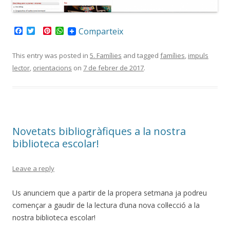
F
T
P
W
Comparteix
a
w
i
h
c
i
n
a
e
t
t
t
This entry was posted in
5. Famílies
and tagged
famílies
,
impuls
b
t
e
s
lector
,
orientacions
on
7 de febrer de 2017
.
o
e
r
A
o
r
e
p
k
s
p
t
Novetats bibliogràfiques a la nostra
biblioteca escolar!
Leave a reply
Us anunciem que a partir de la propera setmana ja podreu
començar a gaudir de la lectura d’una nova col·lecció a la
nostra biblioteca escolar!