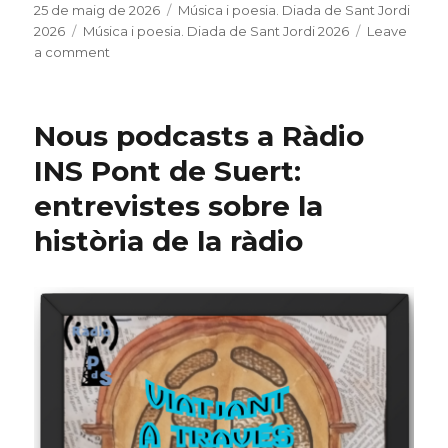
c
it
m
Posted
25 de maig de 2026
Categories
Música i poesia. Diada de Sant Jordi
on
2026
Tags
Música i poesia. Diada de Sant Jordi 2026
Leave
e
te
p
a comment
on
b
r
ar
Fem
Ràdio
o
te
celebra
Nous podcasts a Ràdio
o
ix
Sant
Jordi
INS Pont de Suert:
k
2026
entrevistes sobre la
història de la ràdio