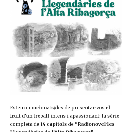
la
ràdio
Estem emocionats/des de presentar-vos el
fruit d’un treball intens i apassionant: la sèrie
completa de
14 capítols
de
“Radionovel·les