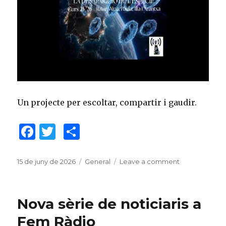
Un projecte per escoltar, compartir i gaudir.
F
T
C
a
w
o
c
it
m
Posted
15 de juny de 2026
Categories
General
Leave a comment
on
on
Nou
e
te
p
podcast:
b
r
ar
“Tribut
Nova sèrie de noticiaris a
a
o
te
La
Fem Ràdio
guerra