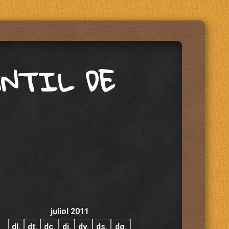
ANTIL DE
juliol 2011
dl.
dt.
dc.
dj.
dv.
ds.
dg.