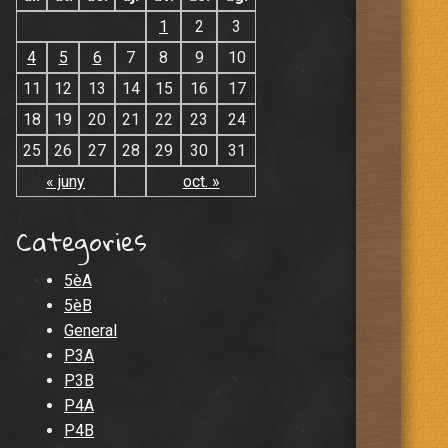
1
2
3
4
5
6
7
8
9
10
11
12
13
14
15
16
17
18
19
20
21
22
23
24
25
26
27
28
29
30
31
« juny
oct. »
Categories
5èA
5èB
General
P3A
P3B
P4A
P4B