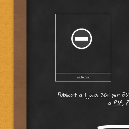
visita cuc
Publicat a
1 juliol 2011
per
ES
a
P3A
,
P