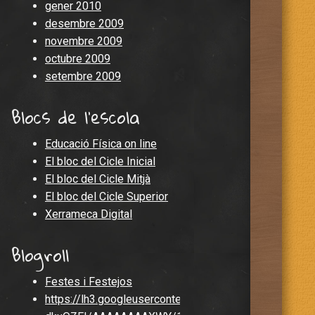
gener 2010
desembre 2009
novembre 2009
octubre 2009
setembre 2009
Blocs de l'escola
Educació Física on line
El bloc del Cicle Inicial
El bloc del Cicle Mitjà
El bloc del Cicle Superior
Xerrameca Digital
Blogroll
Festes i Festejos
https://lh3.googleusercontent.com/-0CbukzDvisc/U2j-