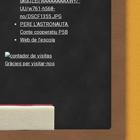
dkuQZEI/AAAAAAAAXWY/1BqfLyka-
UU/w761-h568-
no/DSCF1355.JPG
PERE L'ASTRONAUTA.
Conte cooperatiu P5B
Web de l’escola
Gràcies per visitar-nos