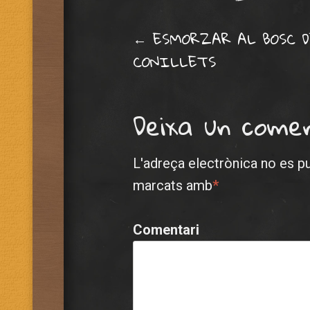
Post navig
←
ESMORZAR AL BOSC D
CONILLETS
Deixa un come
L'adreça electrònica no es p
marcats amb
*
Comentari