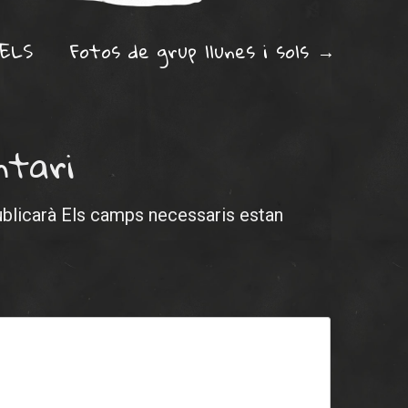
ation
ELS
Fotos de grup llunes i sols
→
ntari
ublicarà
Els camps necessaris estan