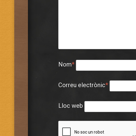
Nom
*
Correu electrònic
*
Lloc web