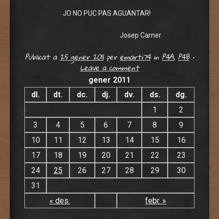
JO NO PUC PAS AGUANTAR!
Josep Carner
Publicat a
25 gener 2011
per
emarti74
in
P4A
,
P4B
•
Leave a comment
gener 2011
dl.
dt.
dc.
dj.
dv.
ds.
dg.
1
2
3
4
5
6
7
8
9
10
11
12
13
14
15
16
17
18
19
20
21
22
23
24
25
26
27
28
29
30
31
« des.
febr. »