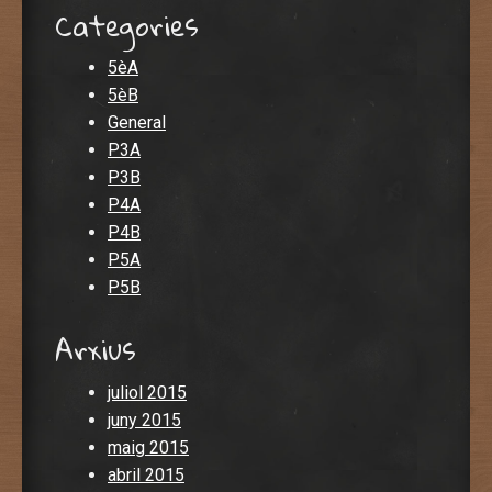
Categories
5èA
5èB
General
P3A
P3B
P4A
P4B
P5A
P5B
Arxius
juliol 2015
juny 2015
maig 2015
abril 2015