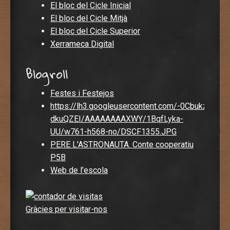
El bloc del Cicle Inicial
El bloc del Cicle Mitjà
El bloc del Cicle Superior
Xerrameca Digital
Blogroll
Festes i Festejos
https://lh3.googleusercontent.com/-0CbukzDvisc
dkuQZEI/AAAAAAAAXWY/1BqfLyka-
UU/w761-h568-no/DSCF1355.JPG
PERE L'ASTRONAUTA. Conte cooperatiu
P5B
Web de l’escola
Gràcies per visitar-nos