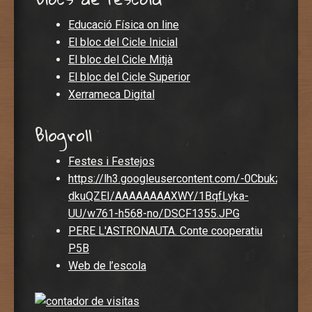
Educació Física on line
El bloc del Cicle Inicial
El bloc del Cicle Mitjà
El bloc del Cicle Superior
Xerrameca Digital
Blogroll
Festes i Festejos
https://lh3.googleusercontent.com/-0CbukzDvisc
dkuQZEI/AAAAAAAAXWY/1BqfLyka-
UU/w761-h568-no/DSCF1355.JPG
PERE L'ASTRONAUTA. Conte cooperatiu
P5B
Web de l’escola